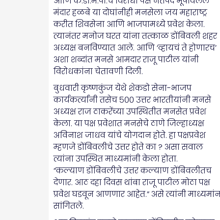
आणि क.डों.म.पा.चे विरोधी पक्ष नेतेपद भूषविलेले
मंदार हळबे या दोघांनीही मनसेला जय महाराष्ट्र
करीत शिवसेना आणि भाजपामध्ये प्रवेश केला.
त्यानंतर मनोज घरत यांना तत्काळ डोंबिवली शहर
अध्यक्ष बनविण्यात आले. आणि ‘व्हायचं ते होणारच’
अशा शब्दांत मनसे आमदार राजू पाटील यांनी
विरोधकांना चेतावणी दिली.
बुधवारी कृष्णकुंज येथे शेकडो सेना-भाजप
कार्यकर्त्यांनी तसेच ५०० उत्तर भारतीयांनी मनसे
अध्यक्ष राज ठाकरेंच्या उपस्थितीत मनसेत प्रवेश
केला. या पक्ष प्रवेशात मनसेचे ठाणे जिल्हाध्यक्ष
अविनाश जाधव यांचे योगदान होते. हा पक्षप्रवेश
म्हणजे डोंबिवलीचे उत्तर होते का ? असा सवाल
त्यांना उपस्थित माध्यमांनी केला होता.
“कल्याण डोंबिवलीचे उत्तर कल्याण डोंबिवलीतच
देणार. आठ दहा दिवस थांबा राजू पाटील मोठा पक्ष
प्रवेश घडवून आणणार आहेत.” असे त्यांनी माध्यमांन
सांगितले.