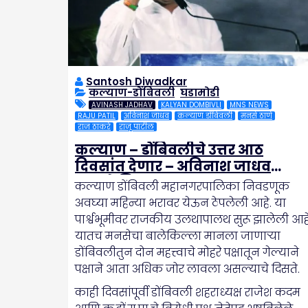
Santosh Diwadkar
कल्याण-डोंबिवली
,
घडामोडी
AVINASH JADHAV
KALYAN DOMBIVLI
MNS NEWS
RAJU PATIL
अविनाश जाधव
कल्याण डोंबिवली
मनसे ठाणे
राज ठाकरे
राजू पाटील
कल्याण – डोंबिवलीचे उत्तर आठ
दिवसांत देणार – अविनाश जाधव
,मनसे जिल्हाध्यक्ष
कल्याण डोंबिवली महानगरपालिका निवडणूक
अवघ्या महिन्या भरावर येऊन ठेपलेली आहे. या
पार्श्वभूमीवर राजकीय उलथापालथ सुरू झालेली आहे
यातच मनसेचा बालेकिल्ला मानला जाणाऱ्या
डोंबिवलीतुन दोन महत्त्वाचे मोहरे पक्षातून गेल्याने
पक्षाने आता अधिक जोर लावला असल्याचे दिसते.
काही दिवसांपूर्वी डोंबिवली शहराध्यक्ष राजेश कदम