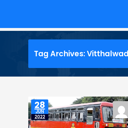
Tag Archives: Vitthalwad
28
JUN
2022