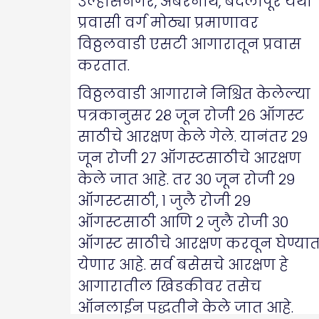
उल्हासनगर, अंबरनाथ, बदलापूर येथी
प्रवासी वर्ग मोठ्या प्रमाणावर
विठ्ठलवाडी एसटी आगारातून प्रवास
करतात.
विठ्ठलवाडी आगाराने निश्चित केलेल्या
पत्रकानुसर २८ जून रोजी २६ ऑगस्ट
साठीचे आरक्षण केले गेले. यानंतर २९
जून रोजी २७ ऑगस्टसाठीचे आरक्षण
केले जात आहे. तर ३० जून रोजी २९
ऑगस्टसाठी, १ जुलै रोजी २९
ऑगस्टसाठी आणि २ जुलै रोजी ३०
ऑगस्ट साठीचे आरक्षण करवून घेण्या
येणार आहे. सर्व बसेसचे आरक्षण हे
आगारातील खिडकीवर तसेच
ऑनलाईन पद्धतीने केले जात आहे.