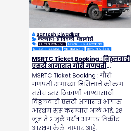
Santosh Diwadkar
कल्याण-डोंबिवली
,
घडामोडी
KALYAN DOMBIVLI
MSRTC TICKET BOOKING
ST TICKET BOOKING
VITTHALWADI
कल्याण डोंबिवली
MSRTC Ticket Booking : विठ्ठलवाडी
एसटी आगारात गौरी गणपती
आरक्षणाला झाली सुरुवात
MSRTC Ticket Booking
: गौरी
गणपती सणाच्या निमित्ताने कोकण
तसेच इतर ठिकाणी जाण्यासाठी
विठ्ठलवाडी एसटी आगारात आगाऊ
आरक्षण सुरू करण्यात आले आहे. २८
जून ते २ जुलै पर्यंत आगाऊ तिकीट
आरक्षण केले जाणार आहे.