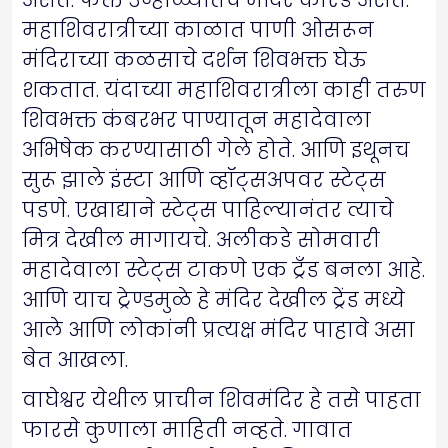
असते. फक्त उन्हाळ्यातच मंदिर कोरडे असते.
महाशिवरात्रीच्या काळात पाणी ओसरून
मंदिराच्या कळसाचे दर्शन शिवभक्त घेऊ
शकतात. यंदाच्या महाशिवरात्रीला काही तरुण
शिवभक्त कंबरभर पाण्यातून महादेवाला
अभिषेक करण्यासाठी गेले होते. आणि इथूनच
सुरू झाले इंस्टा आणि व्हॉट्सअपवर स्टेट्स
पडणे. एखाद्याने स्टेट्स पाहिल्यानंतर त्याचे
मित्र देखील मागायचे. अलीकडे सोमवारी
महादेवाला स्टेट्स टाकणे एक ट्रँड बनला आहे.
आणि याच ट्रेण्डमुळे हे मंदिर देखील ट्रेंड मध्ये
आले आणि लोकांनी प्रत्यक्ष मंदिर पाहावे असा
बेत आखला.
वाघेश्वर येथील प्राचीन शिवमंदिर हे तसे पाहता
फारसे कुणाला माहिती नव्हते. गावात