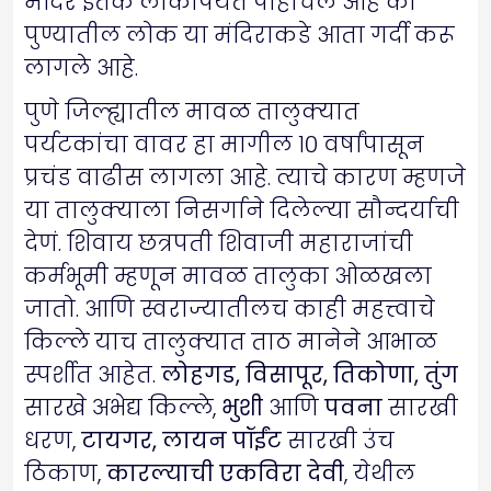
मंदिर इतकं लोकांपर्यंत पोहोचलं आहे की
पुण्यातील लोक या मंदिराकडे आता गर्दी करू
लागले आहे.
पुणे जिल्ह्यातील मावळ तालुक्यात
पर्यटकांचा वावर हा मागील १० वर्षांपासून
प्रचंड वाढीस लागला आहे. त्याचे कारण म्हणजे
या तालुक्याला निसर्गाने दिलेल्या सौन्दर्याची
देणं. शिवाय छत्रपती शिवाजी महाराजांची
कर्मभूमी म्हणून मावळ तालुका ओळखला
जातो. आणि स्वराज्यातीलच काही महत्त्वाचे
किल्ले याच तालुक्यात ताठ मानेने आभाळ
स्पर्शीत आहेत.
लोहगड, विसापूर, तिकोणा, तुंग
सारखे अभेद्य किल्ले,
भुशी
आणि
पवना
सारखी
धरण,
टायगर, लायन पॉईंट
सारखी उंच
ठिकाण,
कारल्याची एकविरा देवी
, येथील