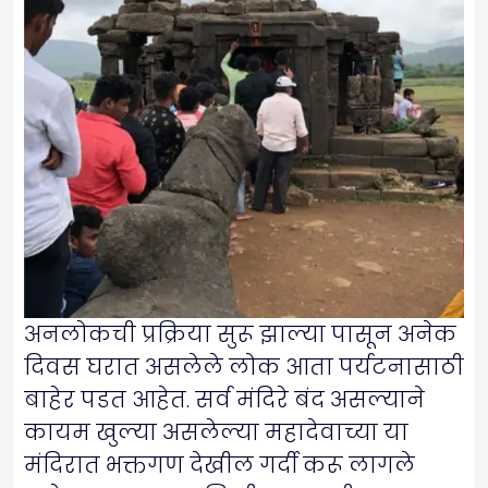
अनलोकची प्रक्रिया सुरू झाल्या पासून अनेक
दिवस घरात असलेले लोक आता पर्यटनासाठी
बाहेर पडत आहेत. सर्व मंदिरे बंद असल्याने
कायम खुल्या असलेल्या महादेवाच्या या
मंदिरात भक्तगण देखील गर्दी करू लागले