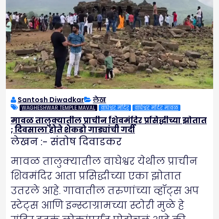
Santosh Diwadkar
लेख
WAGHESHWAR TEMPLE MAVAL
वाघेश्वर मंदिर
वाघेश्वर मंदिर मावळ
मावळ तालुक्यातील प्राचीन शिवमंदिर प्रसिद्धीच्या झोतात
; दिवसाला होते शेकडो गाड्यांची गर्दी
लेखन :- संतोष दिवाडकर
मावळ तालुक्यातील वाघेश्वर येथील प्राचीन
शिवमंदिर आता प्रसिद्धीच्या एका झोतात
उतरले आहे. गावातील तरुणांच्या व्हॉट्स अप
स्टेट्स आणि इन्स्टाग्रामच्या स्टोरी मुळे हे