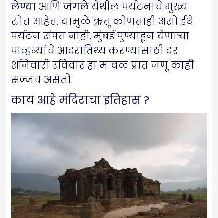
लेण्या
आणि
जंगले
येथील पर्यटनाचे मुख्य
स्रोत आहेत. यामुळे ऋतू कोणताही असो ईथे
पर्यटन संपत नाही. मुंबई पुण्याहून येणाऱ्या
पाव्हन्यांचे आदरातिथ्य करण्यासाठी दर
शनिवारी रविवार हा मावळ प्रांत जणू काही
सज्जच असतो.
काय आहे मंदिराचा इतिहास ?