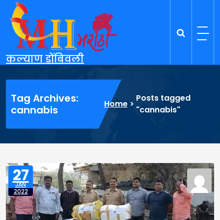
Skip
to
content
कल्याण डोंबिवली
Tag Archives:
Posts tagged
Home
>
cannabis
"cannabis"
27
JAN
2022