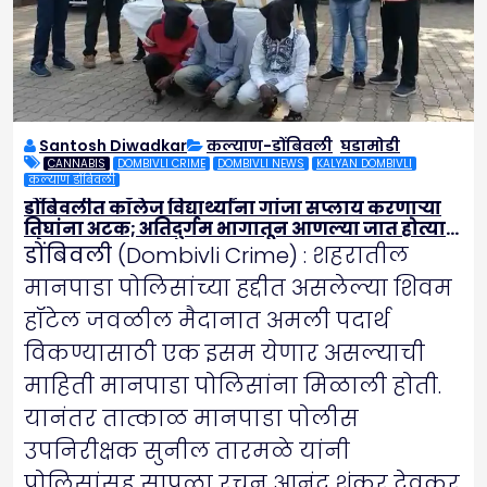
Santosh Diwadkar
कल्याण-डोंबिवली
,
घडामोडी
CANNABIS
DOMBIVLI CRIME
DOMBIVLI NEWS
KALYAN DOMBIVLI
कल्याण डोंबिवली
डोंबिवलीत कॉलेज विद्यार्थ्यांना गांजा सप्लाय करणाऱ्या
तिघांना अटक; अतिदुर्गम भागातून आणल्या जात होत्या
गोण्या
डोंबिवली
(Dombivli Crime) : शहरातील
मानपाडा पोलिसांच्या हद्दीत असलेल्या शिवम
हॉटेल जवळील मैदानात अमली पदार्थ
विकण्यासाठी एक इसम येणार असल्याची
माहिती मानपाडा पोलिसांना मिळाली होती.
यानंतर तात्काळ मानपाडा पोलीस
उपनिरीक्षक सुनील तारमळे यांनी
पोलिसांसह सापळा रचून आनंद शंकर देवकर