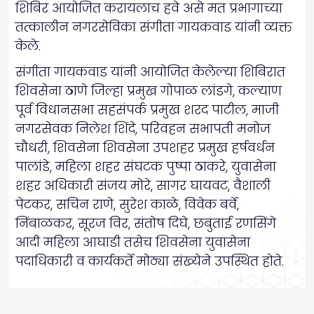
शिबिर आयोजित करायलाच हवे असे मत प्रभागाच्या
तत्कालीन नगरसेविका संगीता गायकवाड यांनी व्यक्त
केले.
संगीता गायकवाड यांनी आयोजित केलेल्या शिबिरात
शिवसेना ठाणे जिल्हा प्रमुख गोपाळ लांडगे, कल्याण
पूर्व विधानसभा सहसंपर्क प्रमुख शरद पाटील, माजी
नगरसेवक निलेश शिंदे, परिवहन सभापती मनोज
चौधरी, शिवसेना शिवसेना उपशहर प्रमुख हर्षवर्धन
पालांडे, महिला शहर संघटक पुष्पा ठाकरे, युवासेना
शहर अधिकारी संजय मोरे, सागर घायवट, वैशाली
पेटकर, सचिन राणे, सुरेश काळे, विवेक बर्वे,
निंबाळकर, सूरज विर, संतोष दिघे, छबुताई रणसिंगे
आदी महिला आघाडी तसेच शिवसेना युवासेना
पदाधिकारी व कार्यकर्ते मोठ्या संख्येने उपस्थित होते.