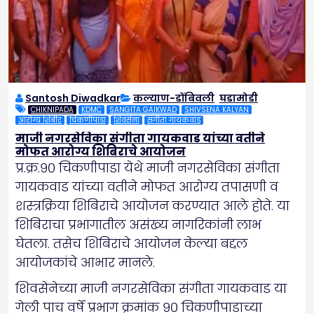
Santosh Diwadkar
कल्याण-डोंबिवली
,
घडामोडी
CHIKNIPADA
KDMC
SANGITA GAIKWAD
SHIVSENA KALYAN
आरोग्य शिबीर
चिकणीपाडा
शिवसेना
संगीता गायकवाड
माजी नगरसेविका संगीता गायकवाड यांच्या वतीने
मोफत आरोग्य शिबिराचे आयोजन
प्र.क्र.९० चिकणीपाडा येथे माजी नगरसेविका संगीता
गायकवाड यांच्या वतीने मोफत आरोग्य तपासणी व
शस्त्रक्रिया शिबिराचे आयोजन करण्यात आले होते. या
शिबिराचा प्रभागातील असंख्य नागरिकांनी लाभ
घेतला. तसेच शिबिराचे आयोजन केल्या बद्दल
आयोजकांचे आभार मानले.
शिवसेनेच्या माजी नगरसेविका संगीता गायकवाड या
गेली पाच वर्षे प्रभाग क्रमांक ९० चिकणीपाडाच्या