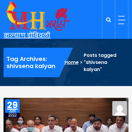
Skip
to
content
कल्याण डोंबिवली
Posts tagged
Tag Archives:
Home
>
"shivsena
shivsena kalyan
kalyan"
29
JUN
2022