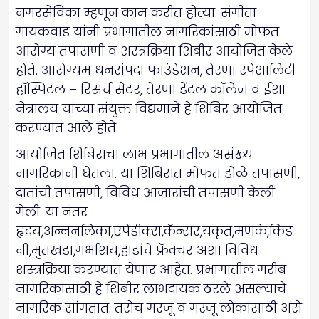
नगरसेविका म्हणून काम करीत होत्या. संगीता
गायकवाड यांनी प्रभागातील नागरिकांसाठी मोफत
आरोग्य तपासणी व शस्त्रक्रिया शिबीर आयोजित केले
होते. आरोग्यम धनसंपदा फाउंडेशन, तेरणा स्पेशालिटी
हॉस्पिटल – रिसर्च सेंटर, तेरणा डेंटल कॉलेज व ईशा
नेत्रालय यांच्या संयुक्त विद्यमाने हे शिबिर आयोजित
करण्यात आले होते.
आयोजित शिबिराचा लाभ प्रभागातील असंख्य
नागरिकांनी घेतला. या शिबिरात मोफत डोळे तपासणी,
दातांची तपासणी, विविध आजारांची तपासणी केली
गेली. या नंतर
हृदय,अन्ननलिका,एपेंडीक्स,कॅन्सर,यकृत,मणके,किड
नी,मुतखडा,गर्भाशय,हाडांचे फ्रॅक्चर अशा विविध
शस्त्रक्रिया करण्यात येणार आहेत. प्रभागातील गरीब
नागरिकांसाठी हे शिबीर लाभदायक ठरले असल्याचे
नागरिक सांगतात. तसेच गरजू व गरजू लोकांसाठी असे