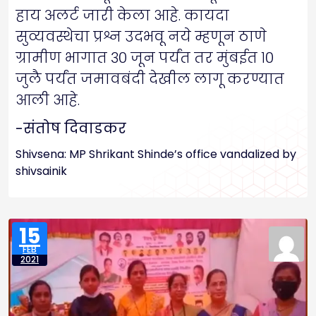
हाय अलर्ट जारी केला आहे. कायदा
सुव्यवस्थेचा प्रश्न उदभवू नये म्हणून ठाणे
ग्रामीण भागात ३० जून पर्यंत तर मुंबईत १०
जुलै पर्यंत जमावबंदी देखील लागू करण्यात
आली आहे.
-संतोष दिवाडकर
Shivsena: MP Shrikant Shinde’s office vandalized by
shivsainik
15
FEB
2021