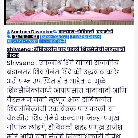
Santosh Diwadkar
कल्याण-डोंबिवली
,
घडामोडी
EKNATH SHINDE
KALYAN DOMBIVLI
SHIVSENA KALYAN
UDDHAV THACKREY
कल्याण डोंबिवली
Shivsena : डोंबिवलीत पार पडली शिवसेनेची महत्त्वाची
बैठक
Shivsena
: एकनाथ शिंदे यांच्या राजकीय
बंडानंतर शिवसेनेत शिंदे की उद्धव ठाकरे?
असे प्रश्न उपस्थित होत आहेत. यामुळे
शिवसैनिकांमध्ये आपापसात वादावादी आणि
गैरसमज नको म्हणून आज डोंबिवलीत
शिवसैनिकांची एक बैठक पार पडली. या
बैठकीस शिवसेनेचे कल्याण जिल्हा प्रमुख
गोपाळ लांडगे, डोंबिवली शहर प्रमुख राजेश
मोरे आणि युवा सेनेचे जिल्हाधिकारी दीपेश