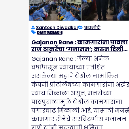
Santosh Diwadkar
घडामोडी
GAJANAN RANE
Gajanan Rane : कामगारांना पावला
राज ठाकरेंचा ‘गजानन’; करून दिली
घसघशीत पगारवाढ
Gajanan Rane
: गेल्या अनेक
वर्षांपासून न्यायाच्या प्रतीक्षेत
असलेल्या महापे येथील नामांकित
कंपनी प्रोटोलॅबच्या कामगारांना अखे
न्याय मिळाला असून, मनसेच्या
पाठपुराव्यामुळे येथील कामगारांना
पगारवाढ मिळाली आहे. यासाठी मनस
कामगार सेनेचे सरचिटणीस गजानन
राणे यांनी महत्त्वाची भूमिका