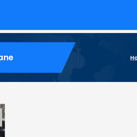
Rane
H