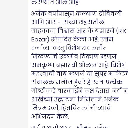
करण्यात आले आहे.
अनेक वर्षांपासून कल्याण डोंबिवली
आणि आसपासच्या शहरातील
ग्राहकांचा विश्वास आर के बझारने (R K
Bazar) संपादित केला आहे. उत्तम
दर्जाच्या वस्तू विशेष सवलतीत
मिळण्याचे एकमेव ठिकाण म्हणून
रामकृष्ण बझारची ओळख आहे. विशेष
महत्त्वाची बाब म्हणजे या सुपर मार्केटच
संचालक मनोज डुंबरे हे स्वतः प्रत्येक
गोष्टीकडे बारकाईने लक्ष देतात. नवीन
शाखेच्या उद्घाटना निमित्ताने अनेक
मित्रमंडळी, हितचिंतकांनी त्यांचे
अभिनंदन केले.
गरीब असो अथवा श्रीमंत अनेक