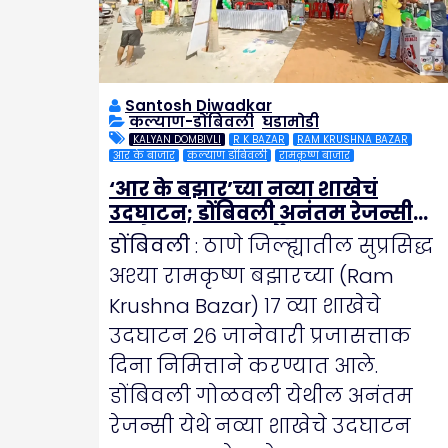
Santosh Diwadkar
कल्याण-डोंबिवली
,
घडामोडी
KALYAN DOMBIVLI
R K BAZAR
RAM KRUSHNA BAZAR
आर के बाजार
कल्याण डोंबिवली
रामकृष्ण बाजार
‘आर के बझार’च्या नव्या शाखेचं
उदघाटन; डोंबिवली अनंतम रेजन्सी
मध्ये भव्य सुपर मार्केट सुरू
डोंबिवली
: ठाणे जिल्ह्यातील सुप्रसिद्ध
अश्या रामकृष्ण बझारच्या (Ram
Krushna Bazar) १७ व्या शाखेचे
उदघाटन २६ जानेवारी प्रजासत्ताक
दिना निमित्ताने करण्यात आले.
डोंबिवली गोळवली येथील अनंतम
रेजन्सी येथे नव्या शाखेचे उदघाटन