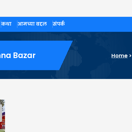
कथा
आमच्या बद्दल
संपर्क
hna Bazar
Home