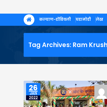
कल्याण-डोंबिवली
घडामोडी
लेख
Tag Archives: Ram Krus
26
JAN
2022