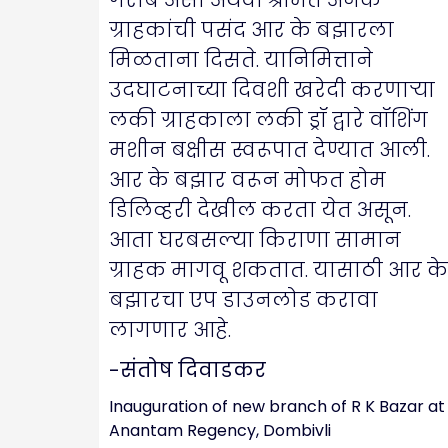
ग्राहकांची पसंद आर के बझारला
मिळताना दिसते. यानिमित्ताने
उदघाटनाच्या दिवशी खरेदी करणाऱ्या
लकी ग्राहकाला लकी ड्रॉ द्वारे वॉशिंग
मशीन बक्षीस स्वरूपात देण्यात आली.
आर के बझार वरून मोफत होम
डिलिव्हरी देखील करता येत असून.
आता घरबसल्या किराणा सामान
ग्राहक मागवू शकतात. यासाठी आर के
बझारचा एप डाउनलोड करावा
लागणार आहे.
-संतोष दिवाडकर
Inauguration of new branch of R K Bazar at
Anantam Regency, Dombivli