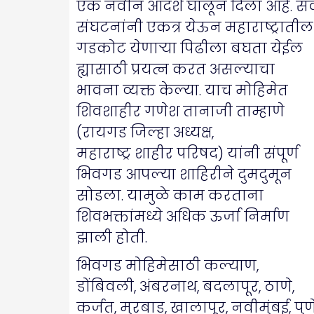
एक नवीन आदर्श घालून दिला आहे. सर्
संघटनांनी एकत्र येऊन महाराष्ट्रातील
गडकोट येणाऱ्या पिढीला बघता येईल
ह्यासाठी प्रयत्न करत असल्याचा
भावना व्यक्त केल्या. याच मोहिमेत
शिवशाहीर गणेश तानाजी ताम्हाणे
(रायगड जिल्हा अध्यक्ष,
महाराष्ट्र शाहीर परिषद) यांनी संपूर्ण
भिवगड आपल्या शाहिरीने दुमदुमून
सोडला. यामुळे काम करताना
शिवभक्तांमध्ये अधिक ऊर्जा निर्माण
झाली होती.
भिवगड मोहिमेसाठी कल्याण,
डोंबिवली, अंबरनाथ, बदलापूर, ठाणे,
कर्जत, मुरबाड, खालापूर, नवीमुंबई, पुण