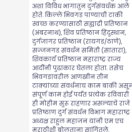
अशा विविध भागातुन दुर्गसंवर्धक आले
होते. किल्ले भिवगड पाण्याची टाकी
स्वच्छ करण्यासाठी सह्याद्री प्रतिष्ठान
(अंबरनाथ), शिव प्रतिष्ठान हिंदुस्थान,
दुर्गजागर प्रतिष्ठान (रायगड/ठाणे),
सज्जनगड संवर्धन समिती (सातारा),
शिवकार्य प्रतिष्ठान महाराष्ट्र राज्य
आदींनी पुढाकार घेतला होता. तसेच
भिवगडावरील आणखीन तीन
टाक्यांच्या संवर्धनाच काम बाकी असू
संपूर्ण काम होई पर्यंत प्रत्येक रविवारी
ही मोहीम सुरू राहणार असल्याचे राजे
प्रतिष्ठाण दुर्ग संवर्धन विभाग महाराष्ट्र
अध्यक्ष राहुल महाजन यांनी एम एच
मराठीशी बोलताना सांगितले.