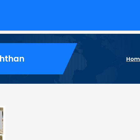
shthan
Hom