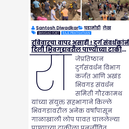
Santosh Diwadkar
घडामोडी
,
लेख
BHIVGAD FORT
RAJE PRATISHTHAN
रविवारचा वापर असाही ! दुर्ग संवर्धकांन
रा
दिली भिवगडावरील पाण्याच्या टाकील
नवसंजीवनी
जेप्रतिष्ठान
दुर्गसंवर्धन विभाग
कर्जत आणि अखंड
भिवगड संवर्धन
समिती गौरकामथ
यांच्या संयुक्त सहभागाने किल्ले
भिवगडावरील अनेक वर्षांपासून
गाळाखाली लोप पावत चाललेल्या
पाण्याच्या टाकीला पुनर्जीवित