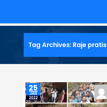
Tag Archives: Raje prati
25
JAN
2022