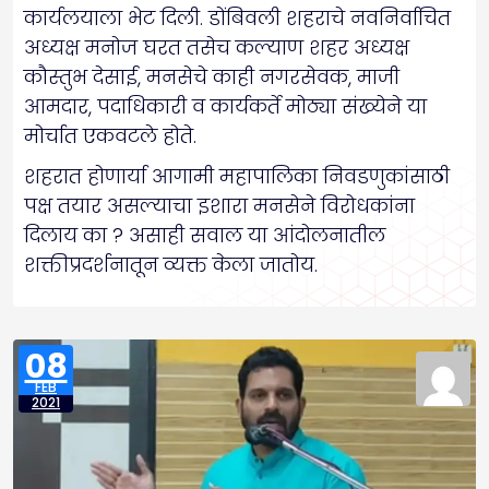
कार्यलयाला भेट दिली. डोंबिवली शहराचे नवनिर्वाचित
अध्यक्ष मनोज घरत तसेच कल्याण शहर अध्यक्ष
कौस्तुभ देसाई, मनसेचे काही नगरसेवक, माजी
आमदार, पदाधिकारी व कार्यकर्ते मोठ्या संख्येने या
मोर्चात एकवटले होते.
शहरात होणार्या आगामी महापालिका निवडणुकांसाठी
पक्ष तयार असल्याचा इशारा मनसेने विरोधकांना
दिलाय का ? असाही सवाल या आंदोलनातील
शक्तीप्रदर्शनातून व्यक्त केला जातोय.
08
FEB
2021