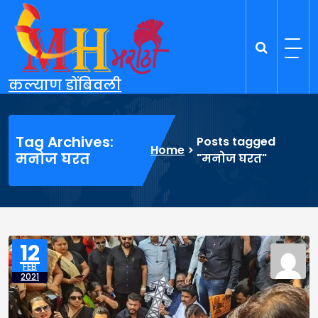
Skip
to
content
कल्याण डोंबिवली
Tag Archives:
Posts tagged
Home
>
मनोज घरत
"मनोज घरत"
12
FEB
2021