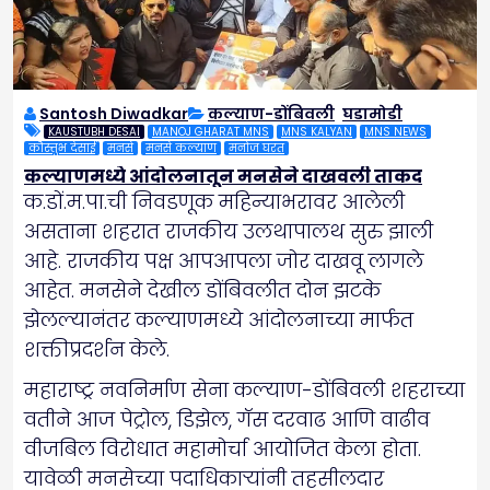
Santosh Diwadkar
कल्याण-डोंबिवली
,
घडामोडी
KAUSTUBH DESAI
MANOJ GHARAT MNS
MNS KALYAN
MNS NEWS
कौस्तुभ देसाई
मनसे
मनसे कल्याण
मनोज घरत
कल्याणमध्ये आंदोलनातून मनसेने दाखवली ताकद
क.डों.म.पा.ची निवडणूक महिन्याभरावर आलेली
असताना शहरात राजकीय उलथापालथ सुरु झाली
आहे. राजकीय पक्ष आपआपला जोर दाखवू लागले
आहेत. मनसेने देखील डोंबिवलीत दोन झटके
झेलल्यानंतर कल्याणमध्ये आंदोलनाच्या मार्फत
शक्तीप्रदर्शन केले.
महाराष्ट्र नवनिर्माण सेना कल्याण-डोंबिवली शहराच्या
वतीने आज पेट्रोल, डिझेल, गॅस दरवाढ आणि वाढीव
वीजबिल विरोधात महामोर्चा आयोजित केला होता.
यावेळी मनसेच्या पदाधिकाऱ्यांनी तहसीलदार