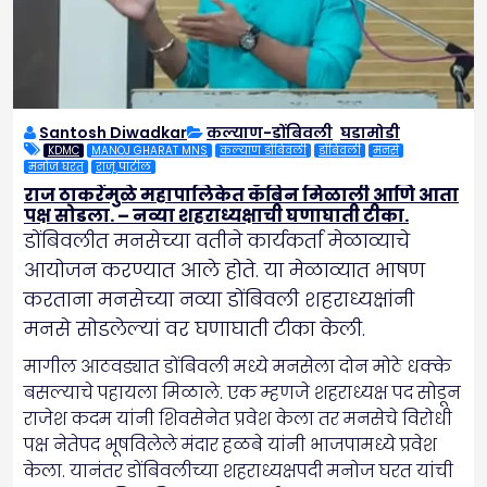
Santosh Diwadkar
कल्याण-डोंबिवली
,
घडामोडी
KDMC
MANOJ GHARAT MNS
कल्याण डोंबिवली
डोंबिवली
मनसे
मनोज घरत
राजू पाटील
राज ठाकरेंमुळे महापालिकेत कॅबिन मिळाली आणि आता
पक्ष सोडला. – नव्या शहराध्यक्षाची घणाघाती टीका.
डोंबिवलीत मनसेच्या वतीने कार्यकर्ता मेळाव्याचे
आयोजन करण्यात आले होते. या मेळाव्यात भाषण
करताना मनसेच्या नव्या डोंबिवली शहराध्यक्षांनी
मनसे सोडलेल्यां वर घणाघाती टीका केली.
मागील आठवड्यात डोंबिवली मध्ये मनसेला दोन मोठे धक्के
बसल्याचे पहायला मिळाले. एक म्हणजे शहराध्यक्ष पद सोडून
राजेश कदम यांनी शिवसेनेत प्रवेश केला तर मनसेचे विरोधी
पक्ष नेतेपद भूषविलेले मंदार हळबे यांनी भाजपामध्ये प्रवेश
केला. यानंतर डोंबिवलीच्या शहराध्यक्षपदी मनोज घरत यांची