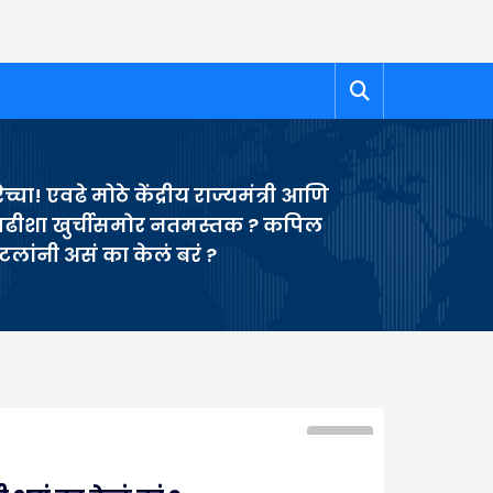
ेच्चा! एवढे मोठे केंद्रीय राज्यमंत्री आणि
ढीशा खुर्चीसमोर नतमस्तक ? कपिल
टलांनी असं का केलं बरं ?