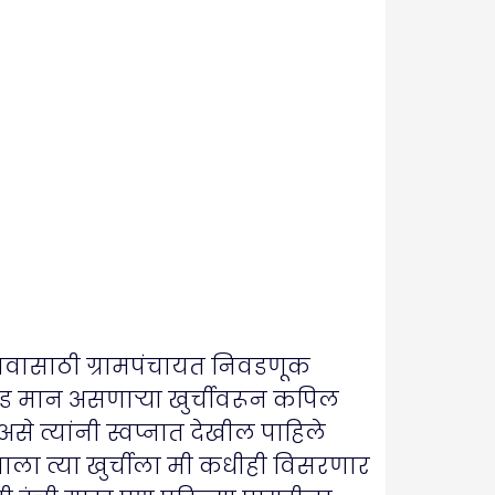
 गावासाठी ग्रामपंचायत निवडणूक
चंड मान असणाऱ्या खुर्चीवरून कपिल
से त्यांनी स्वप्नात देखील पाहिले
य झाला त्या खुर्चीला मी कधीही विसरणार