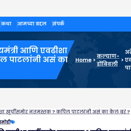
कथा
आमच्या बद्दल
संपर्क
ाज्यमंत्री आणि एवढीशा
अर
कल्याण-
ल पाटलांनी असं का
Home
>
>
एव
डोंबिवली
पा
ामोडी