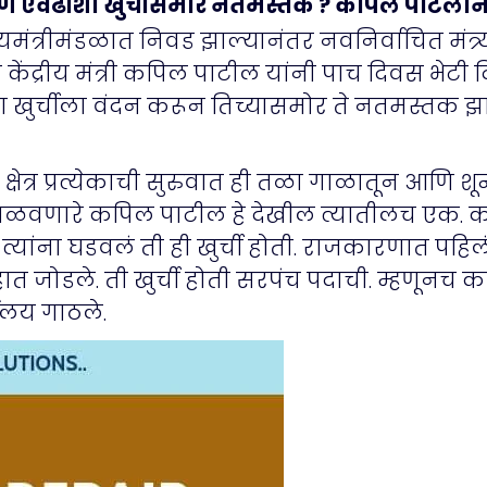
्री आणि एवढीशा खुर्चीसमोर नतमस्तक ? कपिल पाटलांनी
य राज्यमंत्रीमंडळात निवड झाल्यानंतर नवनिर्वाचित मंत
त केंद्रीय मंत्री कपिल पाटील यांनी पाच दिवस भेटी
एका खुर्चीला वंदन करून तिच्यासमोर ते नतमस्तक झाल
ेत्र प्रत्येकाची सुरुवात ही तळा गाळातून आणि शू
पद मिळवणारे कपिल पाटील हे देखील त्यातीलच एक. क
चीने त्यांना घडवलं ती ही खुर्ची होती. राजकारणात पह
त जोडले. ती खुर्ची होती सरपंच पदाची. म्हणूनच 
ालय गाठले.