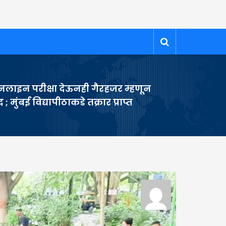
लाइन परीक्षा देऊनही गैरहजर म्हणून
द ; मुंबई विद्यापीठाकडे तक्रार प्राप्त