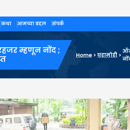
कथा
आमच्या बद्दल
संपर्क
हजर म्हणून नोंद ;
ऑन
Home
>
घडामोडी
>
प्त
नों