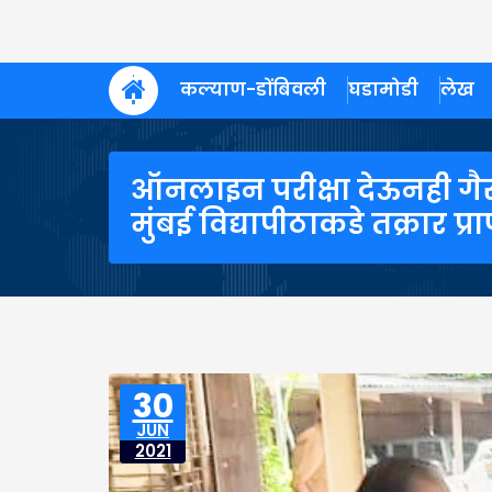
कल्याण-डोंबिवली
घडामोडी
लेख
ऑनलाइन परीक्षा देऊनही गैर
मुंबई विद्यापीठाकडे तक्रार प्रा
30
JUN
2021