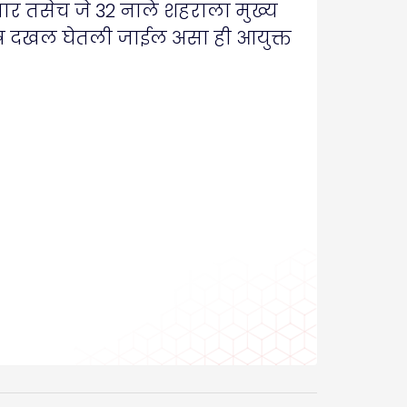
करणार तसेच जे 32 नाले शहराला मुख्य
शेष दखल घेतली जाईल असा ही आयुक्त