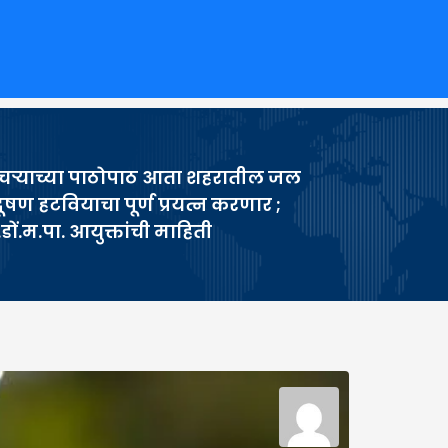
ऱ्याच्या पाठोपाठ आता शहरातील जल
रदूषण हटवियाचा पूर्ण प्रयत्न करणार ;
डों.म.पा. आयुक्तांची माहिती