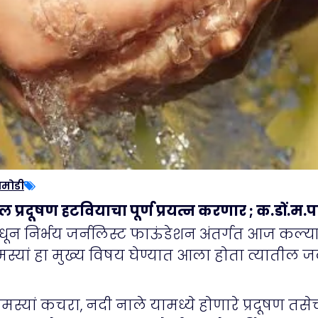
ामोडी
रदूषण हटवियाचा पूर्ण प्रयत्न करणार ; क.डों.म.पा
न निर्भय जर्नलिस्ट फाऊंडेशन अंतर्गत आज कल्या
समस्यां हा मुख्य विषय घेण्यात आला होता त्याती
मस्यां कचरा, नदी नाले यामध्ये होणारे प्रदूषण तसे