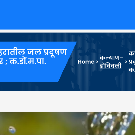
हरातील जल प्रदूषण
कच
कल्याण-
 ; क.डों.म.पा.
Home
>
>
प्
डोंबिवली
क.