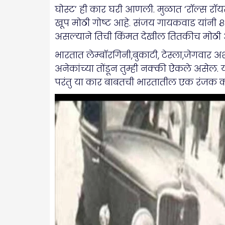
घोस्ट’ ही कार घरी आणली. मुळात ‘रॉल्स रॉयस’ 
खूप मोठी गोष्ट आहे. संजय गायकवाड यांनी ८
असल्याने तिची किंमत देखील तितकीच मोठी आ
भारतात लेम्बॉरगिनी,बुकाटी, टेस्ला,जेगवार
अनेकांच्या तोंडून तुम्ही नक्की ऐकले असेल
परंतु या कार बाबतची भारतातील एक रंजक क