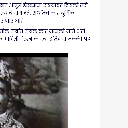
ळ कार असून डोळ्यांना रस्त्यावर दिसली तरी
्याचे समजते. अर्थातच कार दुर्मिळ
िसणार आहे.
रातील सर्वात रॉयल कार मानली जाते असं
धिक माहिती घेऊन कारचा इतिहास नक्की पहा.