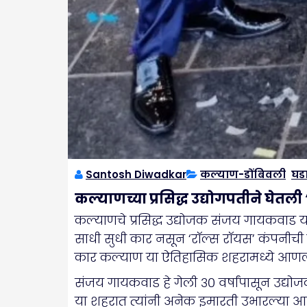
Santosh Diwadkar
कल्याण-डोंबिवली
,
घड
कल्याणच्या प्रसिद्ध उद्योगपतीने घेत
कल्याणचे प्रसिद्ध उद्योजक संजय गायकवाड य
साधी सुधी कार नसून ‘रॉल्स रॉयस’ कंपनीची
कार कल्याण या ऐतिहासिक शहरामध्ये आणल
संजय गायकवाड हे गेली ३० वर्षांपासून उद्य
या शहरात त्यांनी अनेक इमारती उभारल्या आहे