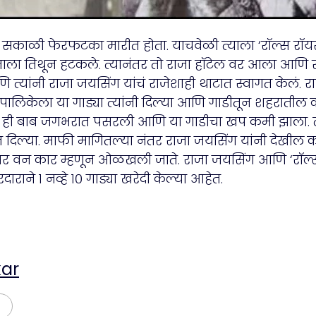
काळी फेरफटका मारीत होता. याचवेळी त्याला ‘रॉल्स रॉयस’
ाजाला तिथून हटकले. त्यानंतर तो राजा हॉटेल वर आला आणि रा
त्यांनी राजा जयसिंग यांचं राजेशाही थाटात स्वागत केलं. र
ालिकेला या गाड्या त्यांनी दिल्या आणि गाडीतून शहरातील
ही बाब जगभरात पसरली आणि या गाडीचा खप कमी झाला. त्य
न दिल्या. माफी मागितल्या नंतर राजा जयसिंग यांनी देखील
बर वन कार म्हणून ओळखली जाते. राजा जयसिंग आणि ‘रॉल्स र
राने १ नव्हे १० गाड्या खरेदी केल्या आहेत.
ar