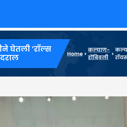
ीने घेतली ‘रॉल्स
कल्याण-
कल्या
Home
>
>
ादराल
डोंबिवली
रॉयस