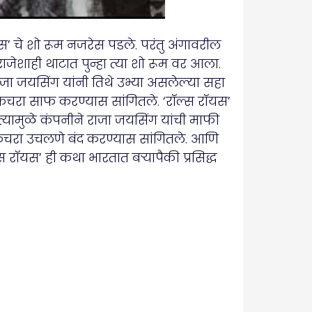
 चे शो रूम नजरेस पडले. परंतु अंगावरील
जेशाही थाटात पुन्हा त्या शो रूम वर आला.
ाजा जयसिंग यांनी तिथे उभ्या असलेल्या सहा
 कचरा साफ करण्यास सांगितले. ‘रॉल्स रॉयस’
ामुळे कंपनीने राजा जयसिंग यांची माफी
 कचरा उचलणे बंद करण्यास सांगितले. आणि
ॉयस’ ही कथा भारतात बऱ्यापैकी प्रसिद्ध