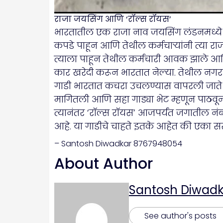
राजा जयसिंग आणि ‘रॉल्स रॉयस’
भारतातील एक राजा नाव जयसिंग लंडनमध्ये स
कपडे पाहून आणि तेथील कर्मचाऱ्यांनी त्या र
त्याला पाहून तेथील कर्मचारी आवक झाले आणि 
कार खरेदी करून भारतात नेल्या. तेथील नगरप
गाडी भारतात कचरा उचलण्यास वापरली जाते 
मागितली आणि सहा गाड्या भेट म्हणून पाठवू
त्यानंतर ‘रॉल्स रॉयस’ आजपर्यंत जगातील नं
आहे. या गाडीचे चाहते इतके आहेत की एका सरदा
– Santosh Diwadkar 8767948054
About Author
Santosh Diwadk
See author's posts