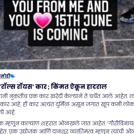
ामोडी
ली ‘रॉल्स रॉयस’ कार ; किंमत ऐकून हादराल
ांनी नुकतीच एक कार खरेदी केल्याने ते चर्चेत आले आहेत. 
 कार आहे. ही कार अत्यंत दुर्मिळ असून जगात खूप कमी लोक
ी आहे.
ोजक म्हणून कल्याण शहरात ओळखले जात आहेत. ‘गौरीविनायक ब
त. एक उद्योजक आणि दानशूर व्यक्तीमत्व म्हणून त्यांची ओळ