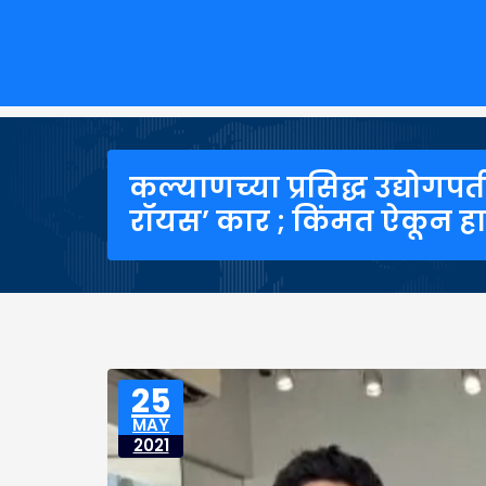
कल्याणच्या प्रसिद्ध उद्योगपत
रॉयस’ कार ; किंमत ऐकून ह
25
MAY
2021