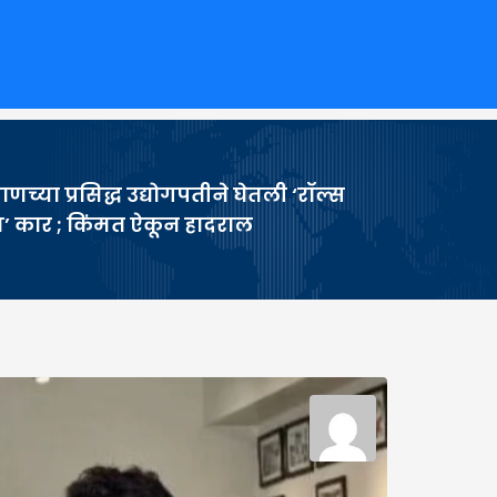
णच्या प्रसिद्ध उद्योगपतीने घेतली ‘रॉल्स
’ कार ; किंमत ऐकून हादराल