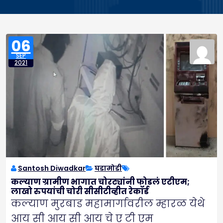
06
SEP
2021
Santosh Diwadkar
घडामोडी
कल्याण ग्रामीण भागात चोरट्यांनी फोडलं एटीएम;
लाखो रुपयांची चोरी सीसीटीव्हीत रेकॉर्ड
कल्याण मुरबाड महामार्गावरील म्हारळ येथे
आय सी आय सी आय चे ए टी एम