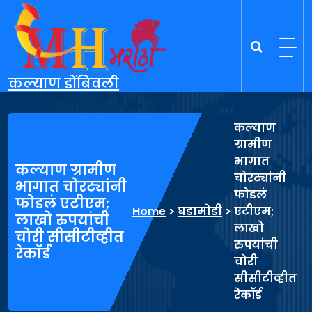
Skip
to
content
कल्याण डोंबिवली
कल्याण
ग्रामीण
भागात
कल्याण ग्रामीण
चोरट्यांनी
भागात चोरट्यांनी
फोडलं
फोडलं एटीएम;
Home
>
घडामोडी
>
एटीएम;
लाखो रुपयांची
लाखो
चोरी सीसीटीव्हीत
रुपयांची
रेकॉर्ड
चोरी
सीसीटीव्हीत
रेकॉर्ड