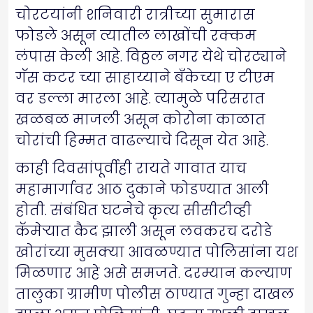
चोरटयांनी शनिवारी रात्रीच्या सुमारास
फोडले असून त्यातील लाखोंची रक्कम
लंपास केली आहे. विठ्ठल नगर येथे चोरट्याने
गॅस कटर च्या साहाय्याने बँकेच्या ए टीएम
वर डल्ला मारला आहे. त्यामुळे परिसरात
खळबळ माजली असून कोरोना काळात
चोरांची हिम्मत वाढल्याचे दिसून येत आहे.
काही दिवसांपूर्वीही रायते गावात याच
महामार्गावर आठ दुकाने फोडण्यात आली
होती. संबंधित घटनेचे कृत्य सीसीटीव्ही
कॅमेऱ्यात कैद झाली असून लवकरच दरोडे
खोरांच्या मुसक्या आवळण्यात पोलिसांना यश
मिळणार आहे असे समजते. दरम्यान कल्याण
तालुका ग्रामीण पोलीस ठाण्यात गुन्हा दाखल