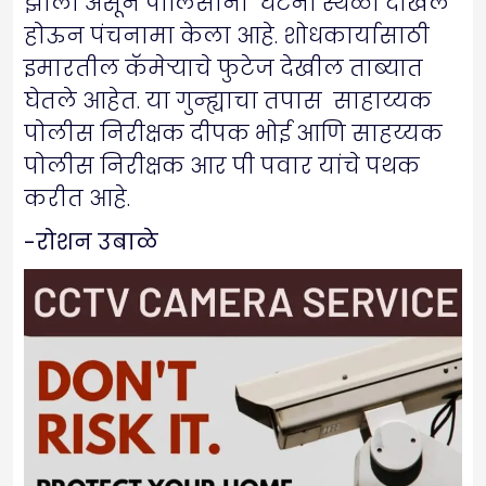
झाला असून पोलिसांनी घटना स्थळी दाखल
होऊन पंचनामा केला आहे. शोधकार्यासाठी
इमारतील कॅमेऱ्याचे फुटेज देखील ताब्यात
घेतले आहेत. या गुन्ह्याचा तपास साहाय्यक
पोलीस निरीक्षक दीपक भोई आणि साहय्यक
पोलीस निरीक्षक आर पी पवार यांचे पथक
करीत आहे.
-रोशन उबाळे