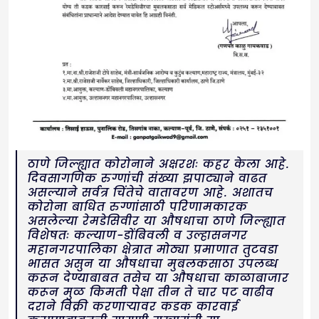
ठाणे जिल्ह्यात कोरोनाने अक्षरशः कहर केला आहे.
दिवसागणिक रुग्णांची संख्या झपाट्याने वाढत
असल्याने सर्वत्र चिंतेचे वातावरण आहे. अशातच
कोरोना बाधित रुग्णांसाठी परिणामकारक
असलेल्या रेमडेसिवीर या औषधाचा ठाणे जिल्ह्यात
विशेषतः कल्याण-डोंबिवली व उल्हासनगर
महानगरपालिका क्षेत्रात मोठ्या प्रमाणात तुटवडा
भासत असुन या औषधाचा मुबलकसाठा उपलब्ध
करून देण्याबाबत तसेच या औषधाचा काळाबाजार
करून मुळ किमती पेक्षा तीन ते चार पट वाढीव
दराने विक्री करणाऱ्यावर कडक कारवाई