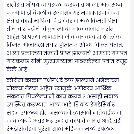
रातोरात औषधांचा पुरवठा करण्यात आला. मात्र सध्या
कल्याण डोंबिवली व उल्हासनगर महानगरपालिका
क्षेत्रात काही माफिया हे इंजेक्शन मूळ किमती पेक्षा
तीन चार पटीने विकून त्याचा काळाबाजार करीत
आहेत. आपल्या माणसांचा जीव वाचवण्यासाठी लोक
किंमत मोजायला तयार होतात व औषध विकत घेतात.
अश्या प्रकारच्या तक्रारी प्राप्त झाल्याचे आमदार गणपत
गायकवाड यांनी मुख्यमंत्र्याना पाठवलेल्या पत्रात नमूद
केले आहे.
कोरोना काळात उधोगधंदे ठप्प झाल्याने अनेकांच्या
नोकऱ्या गेल्या आहेत. त्यामुळे अगोदरच आर्थिक
संकटात पिचलेल्यानी काय करावं ? असाही सवाल
उपस्थित करण्यात आला आहे. शिवाय रेमडेसिवीर
सहज उपलब्ध होत नसल्याने त्यासाठी नातेवाईकांना
लांब लांबचे अंतर भर उन्हात कापावे लागत आहे. तरी
रेमडेसिवीरचा पुरेसा साठा मेडिकल मध्ये उपलब्ध