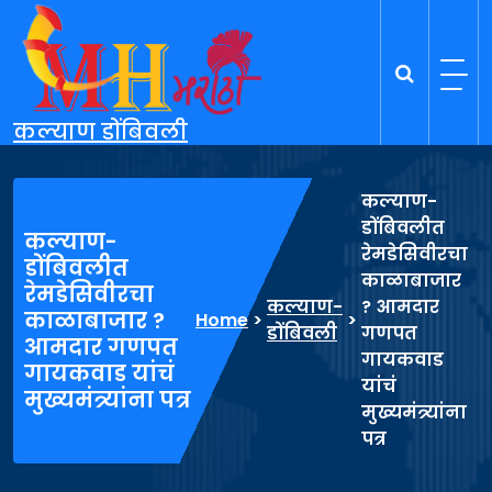
Skip
to
content
कल्याण डोंबिवली
कल्याण-
डोंबिवलीत
कल्याण-
रेमडेसिवीरचा
डोंबिवलीत
काळाबाजार
रेमडेसिवीरचा
कल्याण-
? आमदार
काळाबाजार ?
Home
>
>
डोंबिवली
गणपत
आमदार गणपत
गायकवाड
गायकवाड यांचं
यांचं
मुख्यमंत्र्यांना पत्र
मुख्यमंत्र्यांना
पत्र