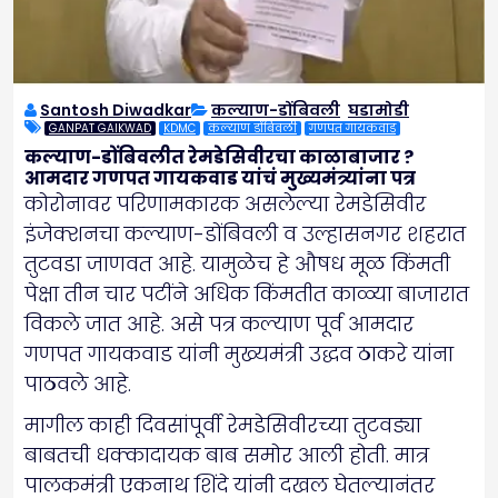
Santosh Diwadkar
कल्याण-डोंबिवली
,
घडामोडी
GANPAT GAIKWAD
KDMC
कल्याण डोंबिवली
गणपत गायकवाड
कल्याण-डोंबिवलीत रेमडेसिवीरचा काळाबाजार ?
आमदार गणपत गायकवाड यांचं मुख्यमंत्र्यांना पत्र
कोरोनावर परिणामकारक असलेल्या रेमडेसिवीर
इंजेक्शनचा कल्याण-डोंबिवली व उल्हासनगर शहरात
तुटवडा जाणवत आहे. यामुळेच हे औषध मूळ किंमती
पेक्षा तीन चार पटींने अधिक किंमतीत काळ्या बाजारात
विकले जात आहे. असे पत्र कल्याण पूर्व आमदार
गणपत गायकवाड यांनी मुख्यमंत्री उद्धव ठाकरे यांना
पाठवले आहे.
मागील काही दिवसांपूर्वी रेमडेसिवीरच्या तुटवड्या
बाबतची धक्कादायक बाब समोर आली होती. मात्र
पालकमंत्री एकनाथ शिंदे यांनी दखल घेतल्यानंतर