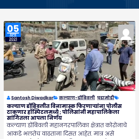
05
APR
2021
Santosh Diwadkar
कल्याण-डोंबिवली
,
घडामोडी
कल्याण डोंबिवलीत विनामास्क फिरणाऱ्यांना पोलीस
टाकणार हॉस्पिटलमध्ये ; पोलिसांनी महापालिकेला
सांगितला आपला निर्णय
कल्याण डोंबिवली महानगरपालिका क्षेत्रात कोरोनाचे
आकडे भलतेच वाढताना दिसत आहेत. मात्र असे