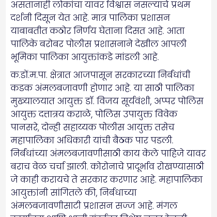
असतानाही लोकांचा यावर विश्वास नसल्याचे प्रथम
दर्शनी दिसून येत आहे. मात्र पालिका प्रशासन
याबाबतीत कठोर निर्णय घेताना दिसत आहे. आता
पालिके बरोबर पोलीस प्रशासनाने देखील आपली
भूमिका पालिका आयुक्तांकडे मांडली आहे.
क.डों.म.पा. क्षेत्रात आजपासून सरकारच्या निर्बंधांची
कडक अंमलबजावणी होणार आहे. या साठी पालिका
मुख्यालयात आयुक्त डॉ. विजय सूर्यवंशी, अप्पर पोलिस
आयुक्त दत्तात्रय कराळे, पोलिस उपायुक्त विवेक
पानसरे, दोन्ही सहाय्यक पोलीस आयुक्त तसेच
महापालिका अधिकारी यांची बैठक पार पडली.
निर्बंधांच्या अंमलबजावणीसाठी काय केले पाहिजे यावर
बराच वेळ चर्चा झाली. कोरोनाचे प्रादूर्भाव रोखण्यासाठी
जे काही करायचे ते सरकार करणार आहे. महापालिका
आयुक्तांनी सांगितले की, निर्बधाच्या
अंमलबजावणीसाटी प्रशासन सज्ज आहे. मंगल