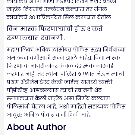
कार्यालय आणि भाजी मंडईवर विशेष नजर ठेवली
जाईल. नियमांचे उल्लंघन केल्यास तर मंगल
कार्यालये ३० एप्रिलर्पयत सिल करण्यात येतील.
विनामास्क फिरणाऱ्यांची होऊ शकते
रुग्णालयात रवानगी
:-
महापालिका अधिका:यांसोबत पोलिस सुद्धा निर्बंधांच्या
अंमलबजावणीसाठी सज्ज झाले आहेत. विना मास्क
फिरणा:या नागरीकांवर केवळ दंडात्मक कारवाई
करणार नाही तर त्यांना पोलिस ठाण्यात नेऊन त्यांची
प्रथम अँटीजेन टेस्ट केली जाईल. यामध्ये व्यक्ती
पॉझीटीव्ह आझळल्यास त्याची रवानगी थेट
रुग्णालयात केली जाईल असा निर्णय कल्याण
पोलिसांनी घेतला आहे. अशी माहिती सहाय्यक पोलिस
आयुक्त अनिल पोवार यांनी दिली आहे.
About Author