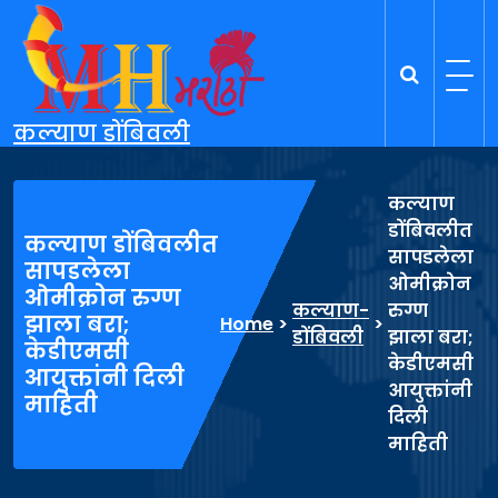
Skip
to
content
कल्याण डोंबिवली
कल्याण
डोंबिवलीत
कल्याण डोंबिवलीत
सापडलेला
सापडलेला
ओमीक्रोन
ओमीक्रोन रुग्ण
कल्याण-
रुग्ण
झाला बरा;
Home
>
>
डोंबिवली
झाला बरा;
केडीएमसी
केडीएमसी
आयुक्तांनी दिली
आयुक्तांनी
माहिती
दिली
माहिती