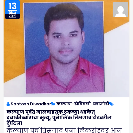
13
AUG
2021
Santosh Diwadkar
कल्याण-डोंबिवली
,
घडामोडी
कल्याण पूर्वेत मालवाहतूक ट्रकच्या धडकेत
दुचाकीस्वाराचा मृत्यू; पूनालिंक तिसगाव रोडवरील
दुर्घटना
कल्याण पूर्व तिसगाव पूना लिंकरोडवर आज