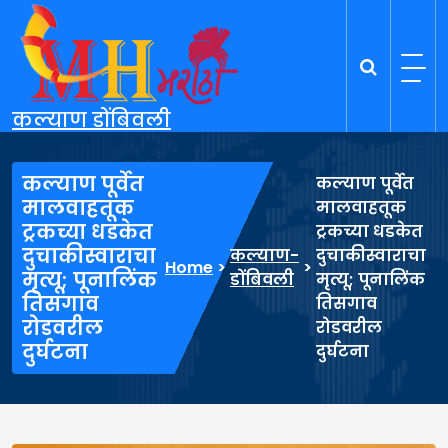
Skip
to
content
कल्याण डोंबिवली
कल्याण पूर्वेत
कल्याण पूर्वेत
मालवाहतूक
मालवाहतूक
ट्रकच्या धडकेत
ट्रकच्या धडकेत
दुचाकीस्वाराचा
कल्याण-
दुचाकीस्वाराचा
Home
>
>
मृत्यू; पूनालिंक
डोंबिवली
मृत्यू; पूनालिंक
तिसगाव
तिसगाव
रोडवरील
रोडवरील
दुर्घटना
दुर्घटना