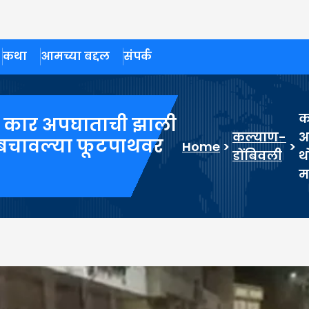
कथा
आमच्या बद्दल
संपर्क
क
न कार अपघाताची झाली
कल्याण-
अ
त बचावल्या फूटपाथवर
Home
>
>
डोंबिवली
थ
म