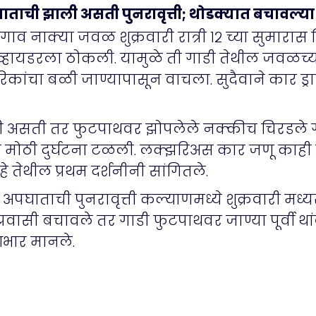
ताची झाली असती पुनरावृत्ती; थोडक्यात बचावल्य
िसगाव नाक्या जवळ शुक्रवारी रात्री १२ च्या सुमार
ायडरला ठोकली. यामुळे ती गाडी तेथील जवळच्य
रिकांचा बळी जाण्यापासून वाचला. सुदैवाने कार ड्
 असती तर फुटपाथवर झोपलेले नक्कीच चिरडले गेले 
 मोठी दुर्घटना टळली. लक्झरिअस कार जणू काही पार
े तेथील प्रथम दर्शनीनी सांगितले.
पघाताची पुनरावृत्ती कल्याणमध्ये शुक्रवारी मध्
वासी बचावले तर गाडी फुटपाथवर जाण्या पूर्वी थां
 आभार मानले.