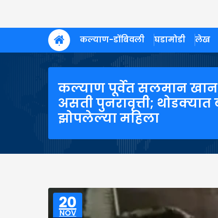
कल्याण-डोंबिवली
घडामोडी
लेख
कल्याण पूर्वेत सलमान खा
असती पुनरावृत्ती; थोडक्या
झोपलेल्या महिला
20
NOV