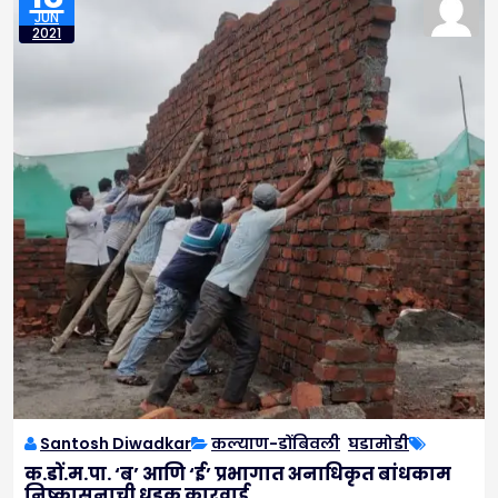
JUN
2021
Santosh Diwadkar
कल्याण-डोंबिवली
,
घडामोडी
क.डों.म.पा. ‘ब’ आणि ‘ई’ प्रभागात अनाधिकृत बांधकाम
निष्कासनाची धडक कारवाई