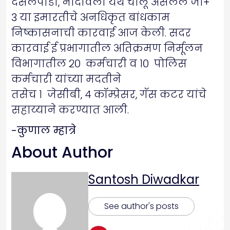
देसलेपाडा, नांदीवली येथे चालू असलेले जी+
3 या इमारतीचे अनधिकृत बांधकाम
निष्कासनाची कारवाई आज केली. सदर
कारवाई ई प्रभागातील अतिक्रमण निर्मूलन
विभागातील २० कर्मचारी व १० पोलिस
कर्मचारी यांच्या मदतीने
तसेच १ जेसीबी, ४ कॉम्प्रेसर, गॅस कटर यांचे
सहाय्याने करण्यात आली.
-कुणाल म्हात्रे
About Author
Santosh Diwadkar
See author's posts