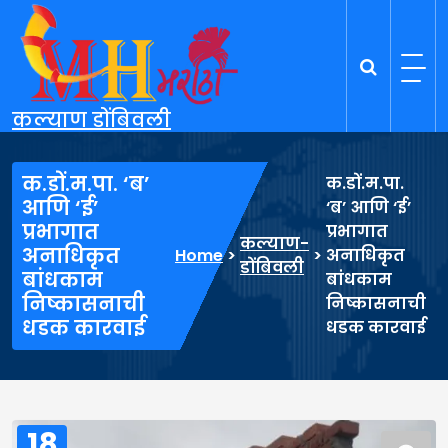
Skip
to
content
कल्याण डोंबिवली
क.डों.म.पा. ‘ब’
क.डों.म.पा.
आणि ‘ई’
‘ब’ आणि ‘ई’
प्रभागात
प्रभागात
कल्याण-
अनाधिकृत
Home
>
>
अनाधिकृत
डोंबिवली
बांधकाम
बांधकाम
निष्कासनाची
निष्कासनाची
धडक कारवाई
धडक कारवाई
18