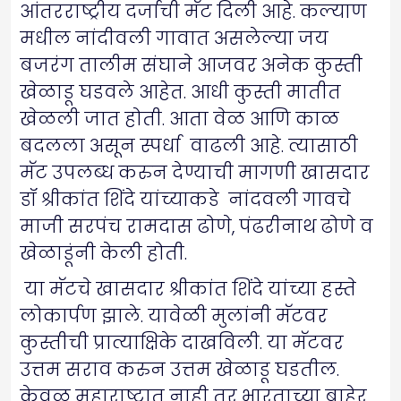
आंतरराष्ट्रीय दर्जाची मॅट दिली आहे. कल्याण
मधील नांदीवली गावात असलेल्या जय
बजरंग तालीम संघाने आजवर अनेक कुस्ती
खेळाडू घडवले आहेत. आधी कुस्ती मातीत
खेळली जात होती. आता वेळ आणि काळ
बदलला असून स्पर्धा वाढली आहे. त्यासाठी
मॅट उपलब्ध करुन देण्याची मागणी खासदार
डॉ श्रीकांत शिंदे यांच्याकडे नांदवली गावचे
माजी सरपंच रामदास ढोणे, पंढरीनाथ ढोणे व
खेळाडूंनी केली होती.
या मॅटचे खासदार श्रीकांत शिंदे यांच्या हस्ते
लोकार्पण झाले. यावेळी मुलांनी मॅटवर
कुस्तीची प्रात्याक्षिके दाखविली. या मॅटवर
उत्तम सराव करुन उत्तम खेळाडू घडतील.
केवळ महाराष्ट्रात नाही तर भारताच्या बाहेर