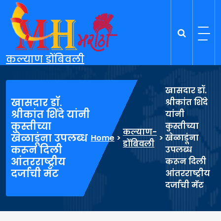
Skip
to
content
कल्याण डोंबिवली
खासदार डॉ.
खासदार डॉ.
श्रीकांत शिंदे
श्रीकांत शिंदे यांनी
यांनी
कुस्तीच्या
कुस्तीच्या
कल्याण-
खेळाडूंना उपलब्ध
Home
>
>
खेळाडूंना
डोंबिवली
करून दिली
उपलब्ध
आंतरराष्ट्रीय
करून दिली
दर्जाची मॅट
आंतरराष्ट्रीय
दर्जाची मॅट