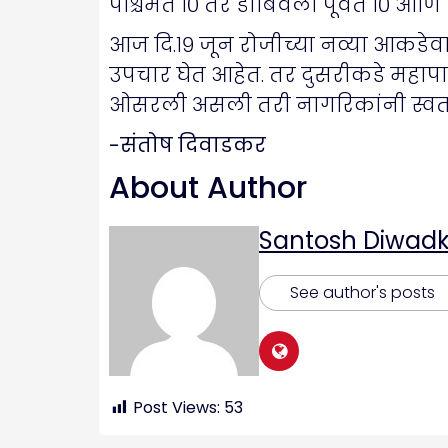
पश्चिमेत १० तर डोंबिवली पूर्वेत १० आण
आज दि.१९ जून रोजीच्या नव्या आकडेव
उपचार घेत आहेत. तर दुसरीकडे महाप
ओसरली असली तरी नागरिकांनी स्वत
-संतोष दिवाडकर
About Author
Santosh Diwadk
See author's posts
Post Views:
53