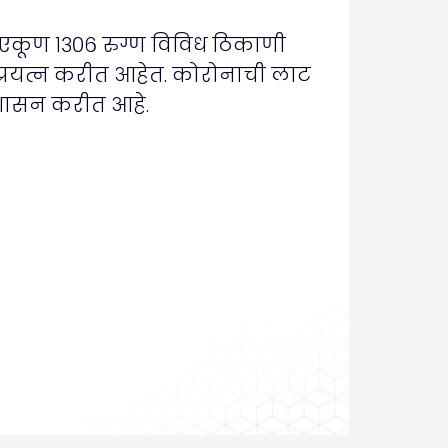
 एकूण १३०६ रुग्ण विविध ठिकाणी
्रयत्न करीत आहेत. कोरोनाची लाट
शासन करीत आहे.