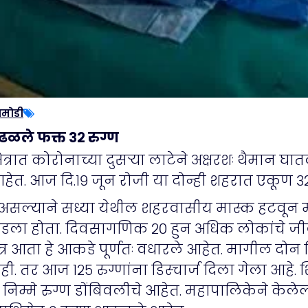
ामोडी
ढळले फक्त ३२ रुग्ण
्रात कोरोनाच्या दुसऱ्या लाटेने अक्षरशः थैमान घा
आहेत. आज दि.१९ जून रोजी या दोन्ही शहरात एकूण 
 होत असल्याने सध्या येथील शहरवासीय मास्क हटवून
यात पडला होता. दिवसागणिक २० हुन अधिक लोकांचे ज
ात्र आता हे आकडे पूर्णतः वधारले आहेत. मागील दो
ाही. तर आज १२५ रुग्णांना डिस्चार्ज दिला गेला आ
निम्मे रुग्ण डोंबिवलीचे आहेत. महापालिकेने केलेल्