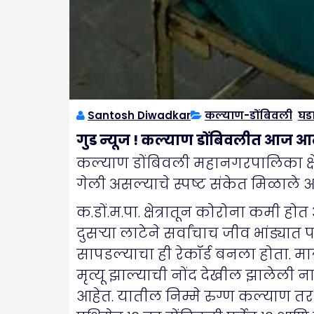
Santosh Diwadkar
कल्याण-डोंबिवली
,
घड
गुड न्यूज ! कल्याण डोंबिवलीत आज आ
कल्याण डोंबिवली महानगरपालिका क्षेत
गेली असल्याचे स्पष्ट संकेत मिळाले 
क.डों.म.पा. क्षेत्रातून कोरोना कमी
दुसऱ्या लाटेने सर्वांचाच जीव भांड्
सापडल्याचा ही रेकॉर्ड बनला होता. म
मृत्यू झाल्याची नोंद देखील झालेली न
आहेत. यातील निम्मे रुग्ण कल्याण तर 