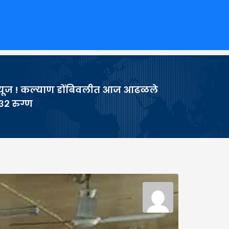
न्यूज ! कल्याण डोंबिवलीत आज आढळले
३२ रुग्ण