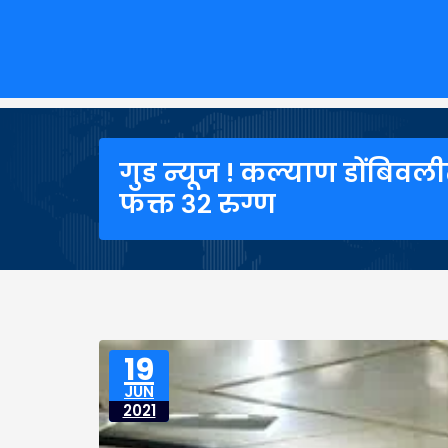
गुड न्यूज ! कल्याण डोंब
फक्त ३२ रुग्ण
19
JUN
2021