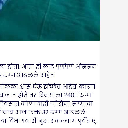
तला होता. आता ही लाट पूर्णपणे ओसरून
३२ रुग्ण आढळले आहेत.
 मोकळा श्वास घेऊ इच्छित आहेत. कारण
ीव जात होते तर दिवसाला २४०० रुग्ण
न दिवसात कोणत्याही कोरोना रुग्णाचा
हे. शिवाय आज फक्त ३२ रुग्ण आढळले
या विभागवारी नुसार कल्याण पूर्वेत ६,