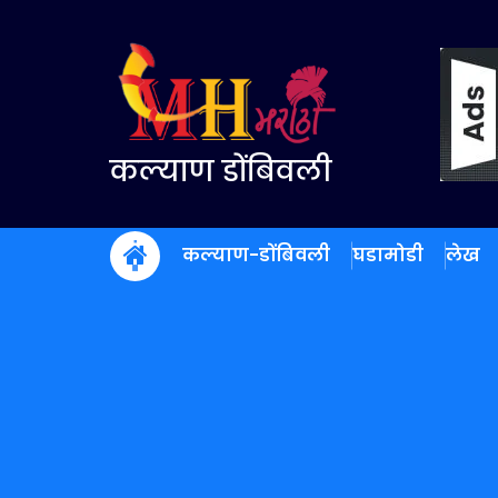
Skip
to
content
कल्याण डोंबिवली
कल्याण-डोंबिवली
घडामोडी
लेख