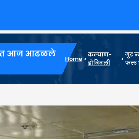
िवलीत आज आढळले
कल्याण-
गुड 
Home
>
>
डोंबिवली
फक्त 