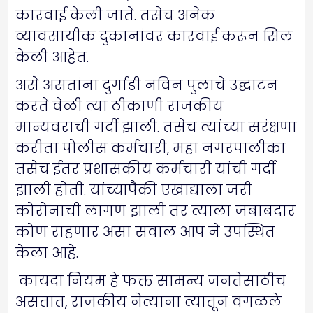
कारवाई केली जाते. तसेच अनेक
व्यावसायीक दुकानांवर कारवाई करून सिल
केली आहेत.
असे असतांना दुर्गाडी नविन पुलाचे उद्घाटन
करते वेळी त्या ठीकाणी राजकीय
मान्यवराची गर्दी झाली. तसेच त्यांच्या सरंक्षणा
करीता पोलीस कर्मचारी, महा नगरपालीका
तसेच ईतर प्रशासकीय कर्मचारी यांची गर्दी
झाली होती. यांच्यापैकी एखाद्याला जरी
कोरोनाची लागण झाली तर त्याला जबाबदार
कोण राहणार असा सवाल आप ने उपस्थित
केला आहे.
कायदा नियम हे फक्त सामन्य जनतेसाठीच
असतात, राजकीय नेत्याना त्यातून वगळले