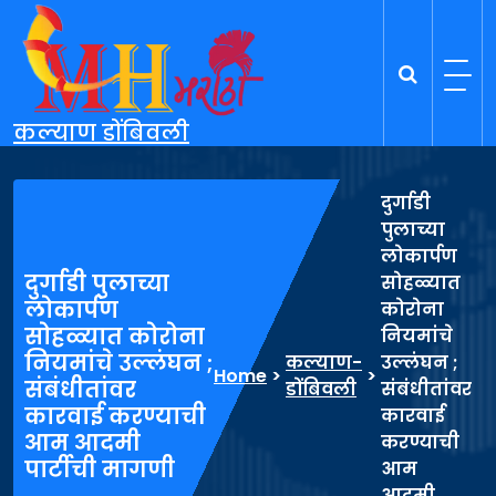
Skip
to
content
कल्याण डोंबिवली
दुर्गाडी
पुलाच्या
लोकार्पण
दुर्गाडी पुलाच्या
सोहळ्यात
लोकार्पण
कोरोना
सोहळ्यात कोरोना
नियमांचे
नियमांचे उल्लंघन ;
कल्याण-
उल्लंघन ;
Home
>
>
संबंधीतांवर
डोंबिवली
संबंधीतांवर
कारवाई करण्याची
कारवाई
आम आदमी
करण्याची
पार्टीची मागणी
आम
आदमी