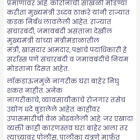
प्रमाणावर आहे. कोरोनाची साखळी मोडण्या
करीता मुख्यमंत्री उध्दव ठाकरे यांनी राज्यात
कडक निर्बध लावलेली आहेत. राज्यात
संचारबंदी, जमावबंदी असताना देखील
मुख्यमंत्री यांच्या मंत्रीमंडाळातील
मंत्री, खासदार आमदार, पक्षाचे पदाधिकारी हे
सर्रास्स पणे संचारबंदी व जमावबंदीचे नियम
मोडताना दिसत आहेत.
लॉकडाऊनमुळे नागरीक घरा बाहेर निघु
शकत नाहीत. अनेक
नागरीकांचे, व्यावसायीकांचे रोजगार तसेच
उद्योग धंदे बुडालेले आहेत. काहींवर
उपासमारीची वेळ ओढवलेली आहे. जर एखादा
व्यक्ती काही कारणस्तव घरा बाहेर आला तर
त्याच्यावर पोलीस, पालीका यंत्रणे मार्फत