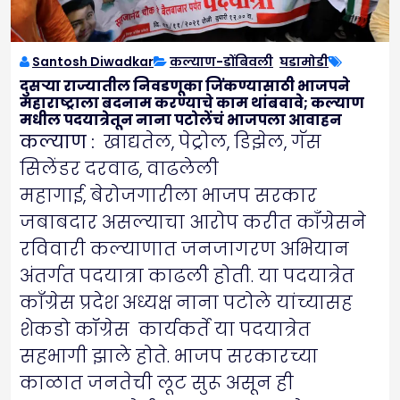
Santosh Diwadkar
कल्याण-डोंबिवली
,
घडामोडी
दुसऱ्या राज्यातील निवडणूका जिंकण्यासाठी भाजपने
महाराष्ट्राला बदनाम करण्याचे काम थांबवावे; कल्याण
मधील पदयात्रेतून नाना पटोलेंचं भाजपला आवाहन
कल्याण :
खाद्यतेल, पेट्रोल, डिझेल, गॅस
सिलेंडर दरवाढ, वाढलेली
महागाई, बेरोजगारीला भाजप सरकार
जबाबदार असल्याचा आरोप करीत कॉंग्रेसने
रविवारी कल्याणात जनजागरण अभियान
अंतर्गत पदयात्रा काढली होती. या पदयात्रेत
काँग्रेस प्रदेश अध्यक्ष नाना पटोले यांच्यासह
शेकडो कॉग्रेस कार्यकर्ते या पदयात्रेत
सहभागी झाले होते. भाजप सरकारच्या
काळात जनतेची लूट सुरू असून ही