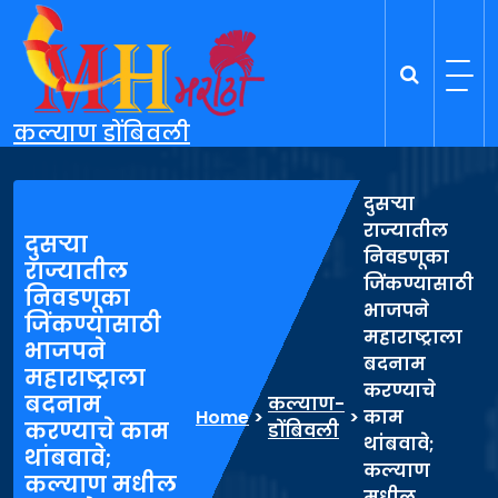
Skip
to
content
कल्याण डोंबिवली
दुसऱ्या
राज्यातील
दुसऱ्या
निवडणूका
राज्यातील
जिंकण्यासाठी
निवडणूका
भाजपने
जिंकण्यासाठी
महाराष्ट्राला
भाजपने
बदनाम
महाराष्ट्राला
करण्याचे
बदनाम
कल्याण-
Home
>
>
काम
करण्याचे काम
डोंबिवली
थांबवावे;
थांबवावे;
कल्याण
कल्याण मधील
मधील