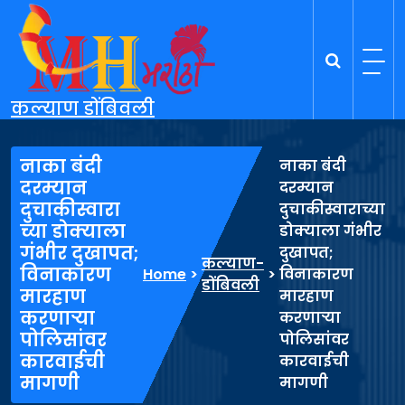
Skip
to
content
कल्याण डोंबिवली
नाका बंदी
नाका बंदी
दरम्यान
दरम्यान
दुचाकीस्वारा
दुचाकीस्वाराच्या
च्या डोक्याला
डोक्याला गंभीर
गंभीर दुखापत;
दुखापत;
कल्याण-
विनाकारण
Home
>
>
विनाकारण
डोंबिवली
मारहाण
मारहाण
करणाऱ्या
करणाऱ्या
पोलिसांवर
पोलिसांवर
कारवाईची
कारवाईची
मागणी
मागणी