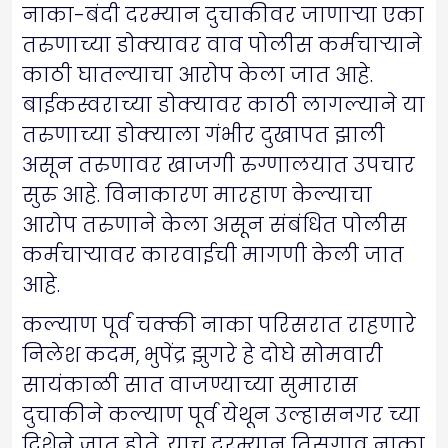
नाका-बंदी दरम्यान दुचाकीवर जाणाऱ्या एका
तरुणाच्या डोक्यावर वाव पोलीस कर्मचाऱ्याने
काठी घातल्याचा आरोप केला जात आहे.
बाईकस्वराच्या डोक्यावर काठी लागल्याने या
तरुणाच्या डोक्याला गंभीर दुखापत झाली
असून तरुणावर खाजगी रुग्णालयात उपचार
सुरु आहे. विनाकारण मारहाण केल्याचा
आरोप तरुणाने केला असून संबंधित पोलीस
कर्मचाऱ्यावर कारवाईची मागणी केली जात
आहे.
कल्याण पूर्व चक्की नाका परिसरात राहणारे
निलेश कदम, भुपेंद्र झुगरे हे दोघे सोमवारी
सायंकाळी सात वाजण्याच्या सुमारास
दुचाकीने कल्याण पूर्व येथून उल्हासनगर च्या
दिशेने जात होते. याच दरम्यान तिसगाव नाका