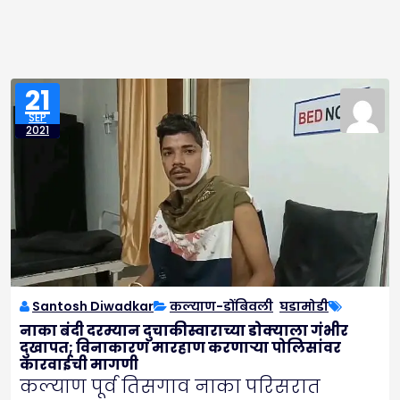
21
SEP
2021
Santosh Diwadkar
कल्याण-डोंबिवली
,
घडामोडी
नाका बंदी दरम्यान दुचाकीस्वाराच्या डोक्याला गंभीर
दुखापत; विनाकारण मारहाण करणाऱ्या पोलिसांवर
कारवाईची मागणी
कल्याण पूर्व तिसगाव नाका परिसरात