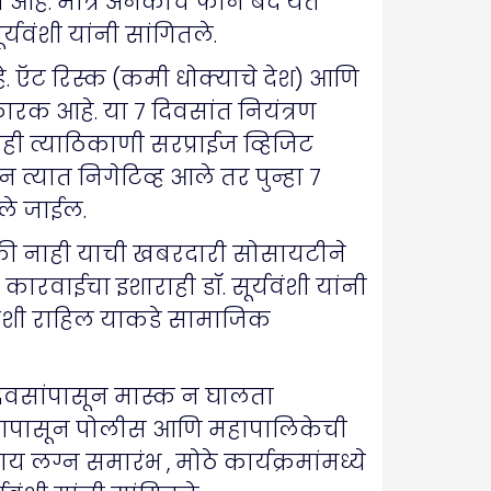
आहे. मात्र अनेकांचे फोन बंद येत
यवंशी यांनी सांगितले.
. ऍट रिस्क (कमी धोक्याचे देश) आणि
कारक आहे. या ७ दिवसांत नियंत्रण
ी त्याठिकाणी सरप्राईज व्हिजिट
न त्यात निगेटिव्ह आले तर पुन्हा ७
ले जाईल.
 की नाही याची खबरदारी सोसायटीने
र कारवाईचा इशाराही डॉ. सूर्यवंशी यांनी
ा कशी राहिल याकडे सामाजिक
 दिवसांपासून मास्क न घालता
 उद्यापासून पोलीस आणि महापालिकेची
य लग्न समारंभ , मोठे कार्यक्रमांमध्ये