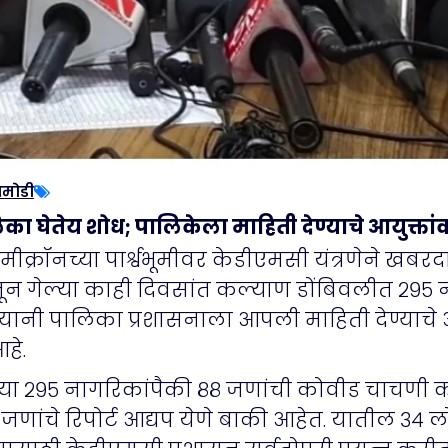
ामोडी
का घेतेय शोध; पालिकेला माहिती देण्याचे आयुक्त
मीक्रॉनच्या पार्श्वभूमीवर केडीएमसी यंत्रणेने ख
ून गेल्या काही दिवसांत कल्याण डोंबिवलीत २९५
श्यानी पालिका प्रशासनाला आपली माहिती देण्याचे 
हे.
या २९५ नागरिकांपैकी ८८ जणांची कोवीड चाचणी कर
४८ जणांचे रिपोर्ट आद्यप येणे बाकी आहेत. यातील ३४