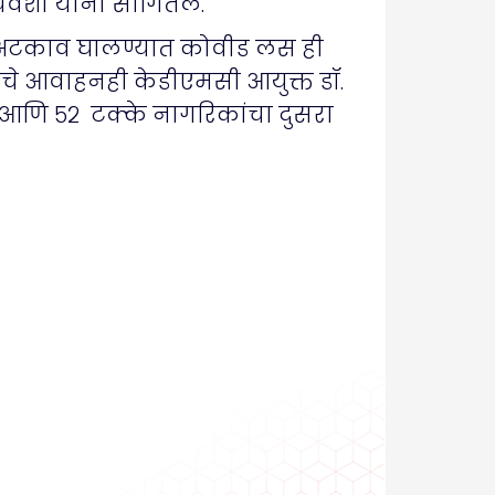
ंशी यांनी सांगितले.
ा अटकाव घालण्यात कोवीड लस ही
ाचे आवाहनही केडीएमसी आयुक्त डॉ.
ा आणि ५२ टक्के नागरिकांचा दुसरा