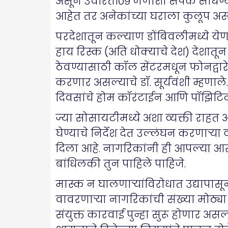
असून उर्वरित१०९ जणांशी संपर्क साधण्
आहेत तर अनेकांच्या घराला कुलूप असल्
परदेशातून कल्याण डोंबिवलीमध्ये येण
हाय रिस्क (अति धोक्याचे देश) देशातून
ठेवण्यासाठी कॉल सेंटरमधून फोनद्वा
करणार असल्याचे डॉ. सूर्यवंशी म्हणाले.
दिवसांचे होम कॉरंटाईन आणि पॉझिटिव
ज्या सोसायटीमध्ये अशा व्यक्ती रा
घेण्याचे निर्देश देत उल्लंघन करणाऱ्या 
दिला आहे. नागरिकांनी ही आपल्या आर
बांधिलकी तुन पाहिले पाहिजे.
मास्क न घालणाऱ्यांविरोधात उद्यापा
वावरणाऱ्या नागरिकांची संख्या मोठ्य
संयुक्त कारवाई पुन्हा सुरू होणार असल्