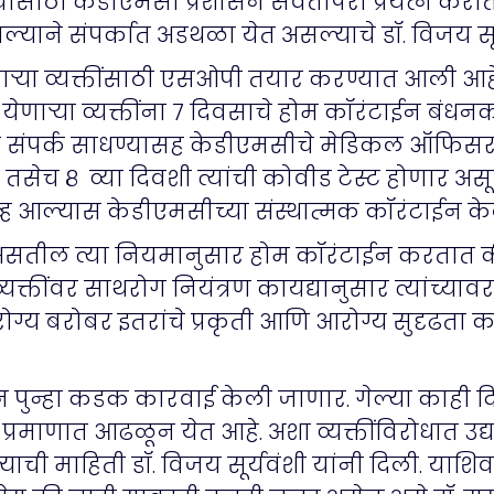
यासाठी केडीएमसी प्रशासन सर्वतोपरी प्रयत्न करीत 
याने संपर्कात अडथळा येत असल्याचे डॉ. विजय सूर्
ाऱ्या व्यक्तींसाठी एसओपी तयार करण्यात आली आहे
 येणाऱ्या व्यक्तींना ७ दिवसाचे होम कॉरंटाईन बंधन
रे संपर्क साधण्यासह केडीएमसीचे मेडिकल ऑफिसरह
 तसेच ८ व्या दिवशी त्यांची कोवीड टेस्ट होणार असू
्ह आल्यास केडीएमसीच्या संस्थात्मक कॉरंटाईन के
हत असतील त्या नियमानुसार होम कॉरंटाईन करतात
व्यक्तींवर साथरोग नियंत्रण कायद्यानुसार त्यांच्याव
ोग्य बरोबर इतरांचे प्रकृती आणि आरोग्य सुदृढत
सून पुन्हा कडक कारवाई केली जाणार. गेल्या काही
ा प्रमाणात आढळून येत आहे. अशा व्यक्तींविरोधात
याची माहिती डॉ. विजय सूर्यवंशी यांनी दिली. याशिवा