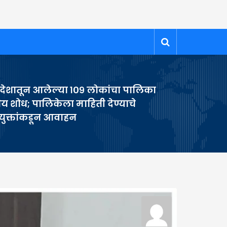
देशातून आलेल्या १०९ लोकांचा पालिका
तेय शोध; पालिकेला माहिती देण्याचे
ुक्तांकडून आवाहन