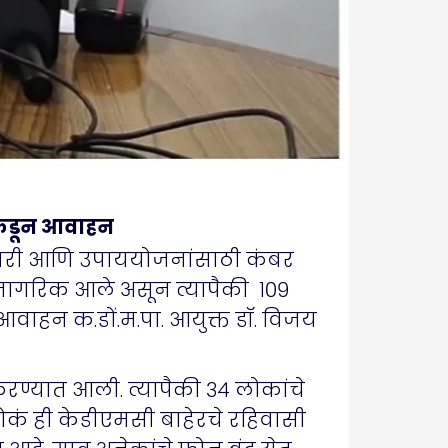
ांकडून आवाहन
बरदारी आणि उपाययोजनांसाठी कंबर
 नागरिक आले असून त्यापैकी १०९
आवाहन क.डों.म.पा. आयुक्त डॉ. विजय
ण्यात आली. त्यापैकी ३४ लोकांचे
 लोकं ही केडीएमसी बाहेरचे रहिवासी