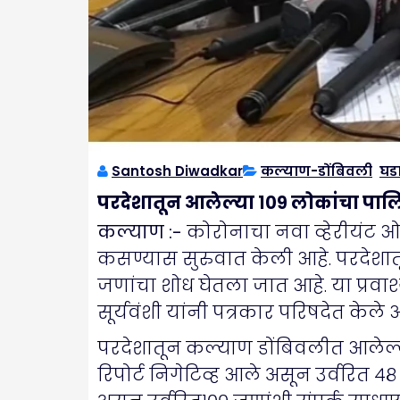
Santosh Diwadkar
कल्याण-डोंबिवली
,
घड
परदेशातून आलेल्या १०९ लोकांचा पालि
कल्याण :-
कोरोनाचा नवा व्हेरीयंट ओ
कसण्यास सुरुवात केली आहे. परदेशात
जणांचा शोध घेतला जात आहे. या प्रवा
सूर्यवंशी यांनी पत्रकार परिषदेत केले आ
परदेशातून कल्याण डोंबिवलीत आलेल्
रिपोर्ट निगेटिव्ह आले असून उर्वरित 