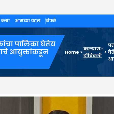
कथा
आमच्या बद्दल
संपर्क
ांचा पालिका घेतेय
पर
कल्याण-
ाचे आयुक्तांकडून
Home
>
>
घे
डोंबिवली
आय