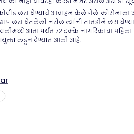
ेय की नाही यावरही करडी नजर असेल असे डॉ. सूर्यव
कोवीड लस घेण्याचे आवाहन केले गेले. कोरोनाल
्याप लस घेतलेली नसेल त्यांनी तातडीने लस घेण्य
बिवलीमध्ये आता पर्यंत ७२ टक्के नागरिकांचा पहिल
क्तां कडून देण्यात आली आहे.
ar