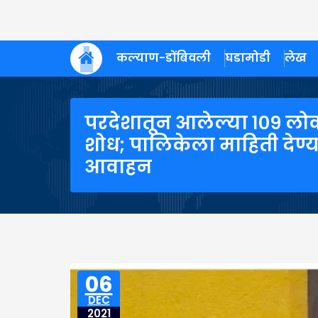
कल्याण-डोंबिवली
घडामोडी
लेख
परदेशातून आलेल्या १०९ लोक
शोध; पालिकेला माहिती देण्य
आवाहन
06
DEC
2021