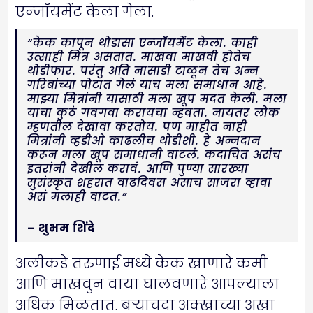
एन्जॉयमेंट केला गेला.
“केक कापून थोडासा एन्जॉयमेंट केला. काही
उत्साही मित्र असतात. माखवा माखवी होतेच
थोडीफार. परंतु अति नासाडी टाळून तेच अन्न
गरिबांच्या पोटात गेलं याच मला समाधान आहे.
माझ्या मित्रांनी यासाठी मला खूप मदत केली. मला
याचा कुठं गवगवा करायचा न्हवता. नायतर लोक
म्हणतील देखावा करतोय. पण माहीत नाही
मित्रांनी व्हडीओ काढलीच थोडीशी. हे अन्नदान
करून मला खूप समाधानी वाटलं. कदाचित असंच
इतरांनी देखील करावं. आणि पुण्या सारख्या
सुसंस्कृत शहरात वाढदिवस असाच साजरा व्हावा
असं मलाही वाटत.”
– शुभम शिंदे
अलीकडे तरुणाई मध्ये केक खाणारे कमी
आणि माखवुन वाया घालवणारे आपल्याला
अधिक मिळतात. बऱ्याचदा अक्खाच्या अखा