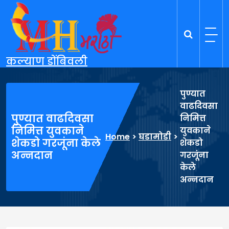
Skip
to
content
कल्याण डोंबिवली
पुण्यात
वाढदिवसा
पुण्यात वाढदिवसा
निमित्त
निमित्त युवकाने
युवकाने
Home
>
घडामोडी
>
शेकडो गरजूंना केले
शेकडो
अन्नदान
गरजूंना
केले
अन्नदान