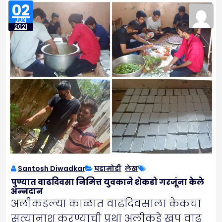
02
JUN
2021
Santosh Diwadkar
घडामोडी
,
लेख
पुण्यात वाढदिवसा निमित्त युवकाने शेकडो गरजूंना केले
अन्नदान
अलीकडल्या काळात वाढदिवसाला केकचा
सत्यानाश करण्याची प्रथा अलीकडे खूप वाढू