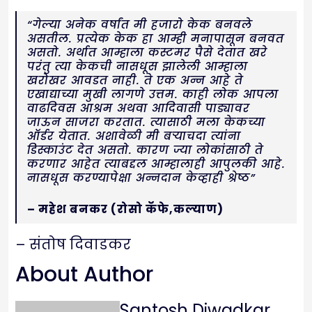
“गेल्या अनेक वर्षांत मी हजारो केक बनवले
असतील. प्रत्येक केक हा आम्ही मनापासून बनवत
असतो. अर्थात आम्हाला कस्टमर पैसे देतात खरे
परंतु त्या केकची नासधूस झालेली आम्हाला
खरोखर आवडत नाही. ते एक अन्न आहे ते
एखाद्याच्या मुखी लागणे उत्तम. काही लोक आपला
वाढदिवस आश्रम अथवा आदिवासी पाड्यावर
जाऊन साजरा करतात. त्यासाठी मला केकच्या
ऑर्डर येतात. अशावेळी मी बऱ्याचदा त्यांना
डिस्काउंट देत असतो. कारण ज्या लोकांसाठी ते
करणार आहेत त्याबद्दल आम्हालाही आपुलकी आहे.
नासधूस करण्यापेक्षा अन्नदान केव्हाही श्रेष्ठ”
– महेश बनकर (रोसो कॅफे,कल्याण)
– संतोष दिवाडकर
About Author
Santosh Diwadkar