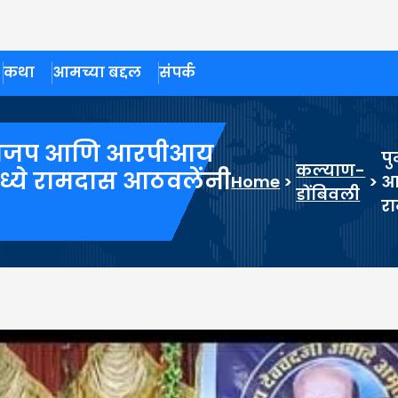
कथा
आमच्या बद्दल
संपर्क
, भाजप आणि आरपीआय
पु
कल्याण-
्ये रामदास आठवलेंनी
Home
>
>
आ
डोंबिवली
र