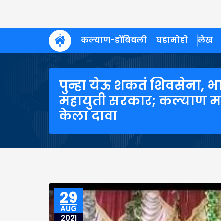
कल्याण-डोंबिवली
घडामोडी
लेख
पुन्हा येऊ शकतं शिवसेना
महायुती सरकार; कल्याण मध
केला दावा
29
AUG
2021