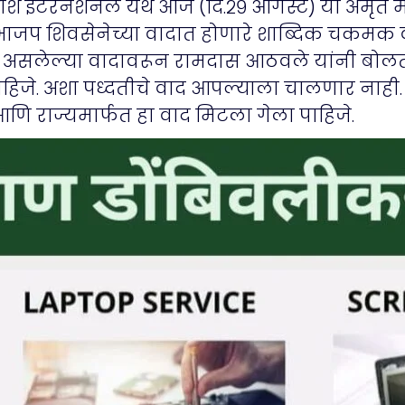
 इंटरनेशनल येथे आज (दि.२९ ऑगस्ट) या अमृत म
ाजप शिवसेनेच्या वादात होणारे शाब्दिक चकमक वर
ुरू असलेल्या वादावरून रामदास आठवले यांनी बोल
ाहिजे. अशा पध्दतीचे वाद आपल्याला चालणार नाही. 
 आणि राज्यमार्फत हा वाद मिटला गेला पाहिजे.