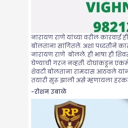
नारायण राणे यांच्या वरील कारवाई ही 
बोलताना सांगितले. अशा पध्दतीने कार
नारायण राणे बोलले. ही भाषा ही शिवसेने
घेण्याची गरज नव्हती. दोघांकडून एकमे
शेवटी बोलताना रामदास आठवले यांनी
तयारी सुरू झाली असे म्हणायला हरक
-रोशन उबाळे