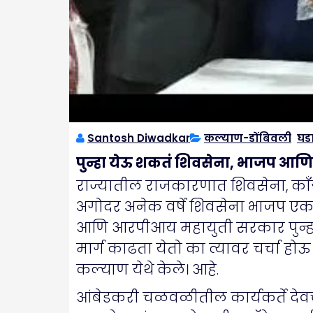
Santosh Diwadkar
कल्याण-डोंबिवली
,
घड
पुन्हा येऊ शकतं शिवसेना, भाजप आण
राज्यातील राजकारणात शिवसेना, काँग्
अगोदर अनेक वर्षे शिवसेना भाजप एकत
आणि आरपीआय महायुती सरकार पुन्हा येऊ 
मार्ग काढता येतो का त्यावर चर्चा ह
कल्याण येथे केले। आहे.
आंबेडकरी चळवळीतील कार्यकर्ते देवचंद