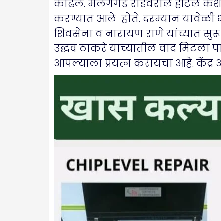
काढले. मलंगगड रोडवरील हॉटेल कशीश
करण्यात आले होते. दरम्यान यावेळी भ
शिवसेना व नारायण राणे यांच्यात स
उद्धव ठाकरे यांच्यातील वाद मिटला प
आपल्याला प्रयत्न करायचा आहे. केंद्र