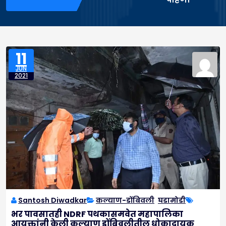
11
JUN
2021
Santosh Diwadkar
कल्याण-डोंबिवली
,
घडामोडी
भर पावसातही NDRF पथकासमवेत महापालिका
आयुक्तांनी केली कल्याण डोंबिवलीतील धोकादायक