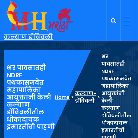
Skip
to
content
कल्याण डोंबिवली
भर
पावसातही
भर पावसातही
NDRF
NDRF
पथकासमवेत
पथकासमवेत
महापालिका
महापालिका
कल्याण-
आयुक्तांनी
आयुक्तांनी केली
Home
>
>
डोंबिवली
केली
कल्याण
कल्याण
डोंबिवलीतील
डोंबिवलीतील
धोकादायक
धोकादायक
इमारतींची पाहणी
इमारतींची
पाहणी