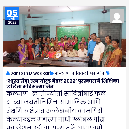
05
JAN
2022
Santosh Diwadkar
कल्याण-डोंबिवली
,
घडामोडी
‘भारत सेवा रत्न गोल्ड मेडल २०२२’ पुरस्काराने शिक्षिका
ललिता मोरे सन्मानित
कल्याण :
क्रांतीज्योती सावित्रीबाई फुले
यांच्या जयंतीनिमित्त सामाजिक आणि
शैक्षणिक क्षेत्रात उल्लेखनीय कामगिरी
केल्याबद्दल महात्मा गांधी ग्लोबल पीस
फाउंडेशन उडीसा राज्य तर्फे आरएसपी