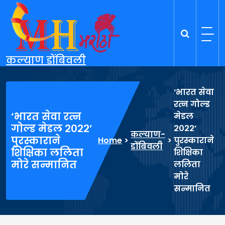
Skip
to
content
कल्याण डोंबिवली
‘भारत सेवा
रत्न गोल्ड
‘भारत सेवा रत्न
मेडल
गोल्ड मेडल २०२२’
२०२२’
कल्याण-
पुरस्काराने
Home
>
>
पुरस्काराने
डोंबिवली
शिक्षिका ललिता
शिक्षिका
मोरे सन्मानित
ललिता
मोरे
सन्मानित