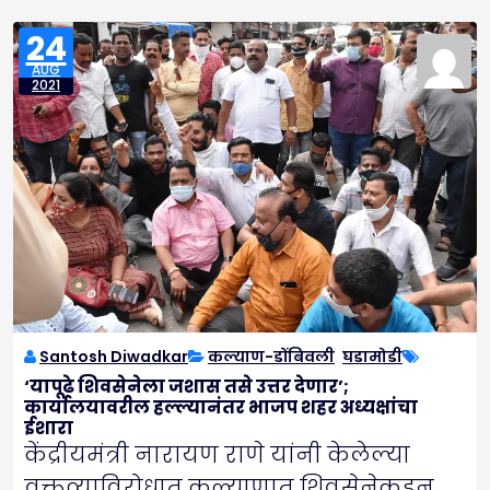
24
AUG
2021
Santosh Diwadkar
कल्याण-डोंबिवली
,
घडामोडी
‘यापूढे शिवसेनेला जशास तसे उत्तर देणार’;
कार्यालयावरील हल्ल्यानंतर भाजप शहर अध्यक्षांचा
ईशारा
केंद्रीयमंत्री नारायण राणे यांनी केलेल्या
वक्तव्याविरोधात कल्याणात शिवसेनेकडून