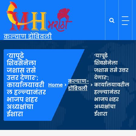
Skip
to
content
कल्याण डोंबिवली
‘यापूढे
‘यापूढे
शिवसेनेला
शिवसेनेला
जशास तसे
जशास तसे उत्तर
उत्तर देणार’;
देणार’;
कल्याण-
कार्यालयावरी
Home
>
>
कार्यालयावरील
डोंबिवली
ल हल्ल्यानंतर
हल्ल्यानंतर
भाजप शहर
भाजप शहर
अध्यक्षांचा
अध्यक्षांचा
ईशारा
ईशारा