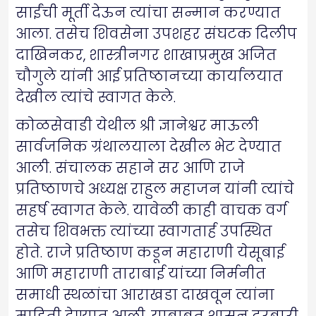
साईंची मूर्ती देऊन त्यांचा सन्मान करण्यात
आला. तसेच शिवसेना उपशहर संघटक दिलीप
दाखिनकर, शास्त्रीनगर शाखाप्रमुख अजित
चौगुले यांनी आई प्रतिष्ठानच्या कार्यालयात
देखील त्यांचे स्वागत केले.
कोळसेवाडी येथील श्री ज्ञानेश्वर माऊली
सार्वजनिक ग्रंथालयाला देखील भेट देण्यात
आली. संचालक सहाने सर आणि राजे
प्रतिष्ठाणचे अध्यक्ष राहुल महाजन यांनी त्यांचे
सहर्ष स्वागत केले. यावेळी काही वाचक वर्ग
तसेच शिवभक्त त्यांच्या स्वागतार्ह उपस्थित
होते. राजे प्रतिष्ठाण कडून महाराणी येसूबाई
आणि महाराणी ताराबाई यांच्या निर्मनीत
समाधी स्थळांचा आराखडा दाखवून त्यांना
माहिती देण्यात आली. याबाबत शासन दरबारी