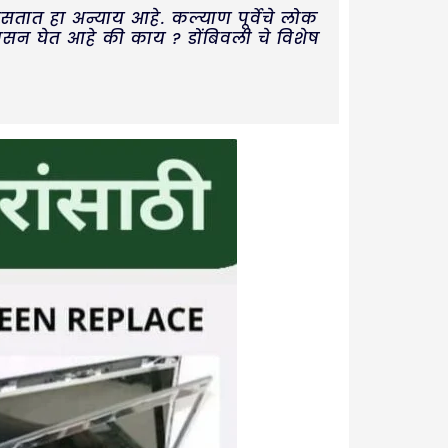
असतात हा अन्याय आहे. कल्याण पूर्वेचे लोक
ासन घेत आहे की काय ? डोंबिवली चे विशेष