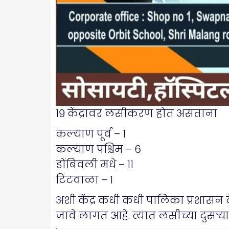
१९ केंद्रावर लसीकरण होत असताना
कल्याण पूर्व – १
कल्याण पश्चिम – ६
डोंबिवली मधे – ११
टिटवाळा – १
अशी केंद्र कधी कधी पालिका प्रशासन द
जावे लागत आहे. त्यात लसीच्या दुसऱ्