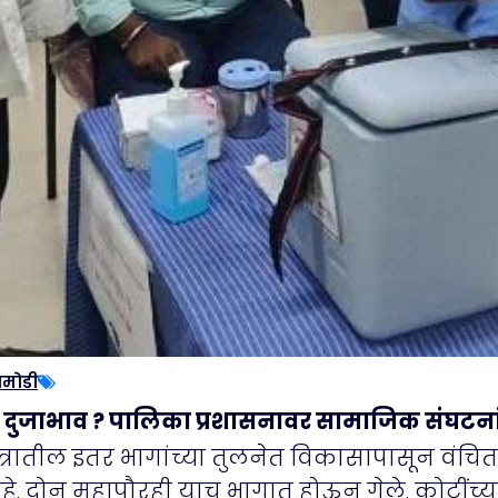
ामोडी
ी दुजाभाव ? पालिका प्रशासनावर सामाजिक संघटना
्षेत्रातील इतर भागांच्या तुलनेत विकासापासून व
 आहे. दोन महापौरही याच भागात होऊन गेले. कोटींच्