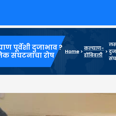
लसी
 पूर्वेशी दुजाभाव ?
कल्याण-
Home
>
>
दु
िक संघटनांचा रोष
डोंबिवली
संघ