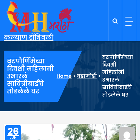
Skip
to
content
कल्याण डोंबिवली
वटपौर्णिमेच्या
वटपौर्णिमेच्या
दिवशी
दिवशी महिलांनी
महिलांनी
उभारलं
Home
>
घडामोडी
>
उभारलं
सावित्रीबाईंचे
सावित्रीबाईंचे
तोडलेले घर
तोडलेले घर
26
JUN