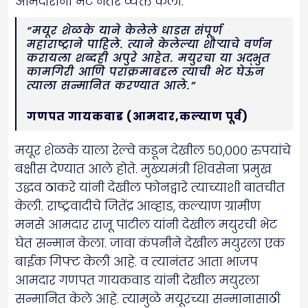
आमदारांनी भेट नंतर व्यक्त केली.
“मयूर शेळके याने केलेले धाडस संपूर्ण
महाराष्ट्राने पाहिले. त्याने केलेल्या शौऱ्याचे वर्णन
करायला शब्दही अपुरे आहेत. मयुरचा या अद्भुत
कामगिरी आणि पराक्रमाबद्दल त्याची भेट घेऊन
त्याला सन्मानित करण्यात आले.”
गणपत गायकवाड (आमदार,कल्याण पूर्व)
मयूर शेळके याला रेल्वे कडून देखील ५०,००० रुपयांचे
बक्षीस देण्यात आले होते. मुख्यमंत्री शिवसेना प्रमुख
उद्धव ठाकरे यांनी देखील फोनद्वारे त्याच्याशी बातचीत
केली. राष्ट्रवादीचे जितेंद्र आव्हाड, कल्याण ग्रामीण
मनसे आमदार राजू पाटील यांनी देखील मयुरची भेट
घेत सन्मान केला. जावा कंपनीने देखील मयुरला एक
बाईक गिफ्ट केली आहे. व त्यानंतर आता भाजप
आमदार गणपत गायकवाड यांनी देखील मयुरला
सन्मानित केले आहे. त्यामुळे मयूरच्या सन्मानासाठी