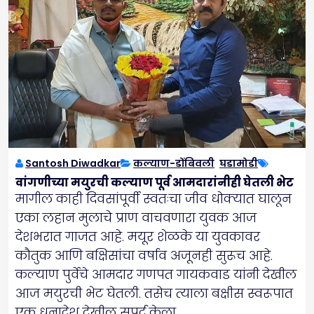
Santosh Diwadkar
कल्याण-डोंबिवली
,
घडामोडी
वांगणीच्या मयुरची कल्याण पूर्व आमदारांनीही घेतली भेट
मागील काही दिवसांपूर्वी स्वतःचा जीव धोक्यात घालून
एका लहान मुलाचे प्राण वाचवणारा युवक आज
देशभरात गाजत आहे. मयूर शेळके या युवकावर
कौतुक आणि बक्षिसांचा वर्षाव अजूनही सुरूच आहे.
कल्याण पुर्वेचे आमदार गणपत गायकवाड यांनी देखील
आज मयुरची भेट घेतली. तसेच त्याला बक्षीस स्वरूपात
एक धनादेश देखील सुपूर्द केला.