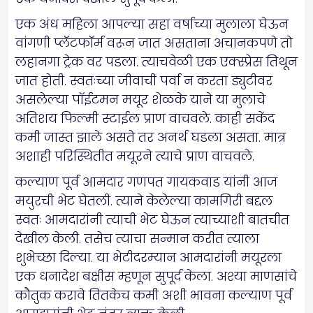
एक अंध महिला आपल्या सहा वर्षाच्या मुलाला घेऊन
वांगणी प्लॅटफॉर्म वरून जात असताना अचानकपणे तो
लहानगा ट्रेक वर पडला. त्याचवेळी एक एक्स्प्रेस तिथून
जात होती. स्वतःच्या जीवाची पर्वा न करता ड्युटीवर
असलेल्या पॉईंटमन मयूर शेळके याने या मुलाचे
अतिशय फिल्मी स्टाईल प्राण वाचवले. काही सकेंद
कमी जास्त झाले असते तर अनर्थ घडला असता. मात्र
अशाही परिस्थितीत मयूरने त्याचे प्राण वाचवले.
कल्याण पूर्व आमदार गणपत गायकवाड यांनी आज
मयुरची भेट घेतली. त्याने केलेल्या कामगिरी बद्दल
स्वतः आमदारांनी त्याची भेट घेऊन त्याच्याशी बातचीत
देखील केली. तसेच त्याचा सन्मान करीत त्याला
शुभेच्छा दिल्या. या भेटीदरम्यान आमदारांनी मयूरला
एक धनादेश बक्षीस म्हणून सुपूर्द केला. अश्या माणसांचे
कौतुक करावे तितकेच कमी अशी भावना कल्याण पूर्व