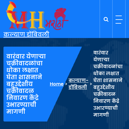
Skip
to
content
कल्याण डोंबिवली
वारंवार
वारंवार येणार्‍या
येणार्‍या
चक्रीवादळांचा
चक्रीवादळांचा
धोका लक्षात
धोका लक्षात
घेता शासनाने
कल्याण-
घेता शासनाने
बहुउद्देशीय
Home
>
>
डोंबिवली
बहुउद्देशीय
चक्रीवादळ
चक्रीवादळ
निवारण केंद्रे
निवारण केंद्रे
उभारण्याची
उभारण्याची
मागणी
मागणी