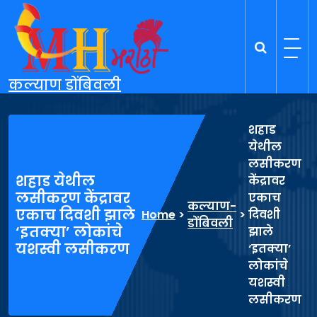
Skip
to
content
कल्याण डोंबिवली
शहाड
येथील
लसीकरण
शहाड येथील
केंद्रावर
लसीकरण केंद्रावर
एकाच
कल्याण-
एकाच दिवशी झाले
Home
>
>
दिवशी
डोंबिवली
‘इतक्या’ लोकांचे
झाले
यशस्वी लसीकरण
‘इतक्या’
लोकांचे
यशस्वी
लसीकरण