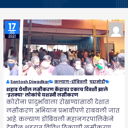
17
JUL
2021
Santosh Diwadkar
कल्याण-डोंबिवली
,
घडामोडी
शहाड येथील लसीकरण केंद्रावर एकाच दिवशी झाले
‘इतक्या’ लोकांचे यशस्वी लसीकरण
कोरोना प्रादुर्भावाला रोखण्यासाठी देशात
लसीकरण अभियान प्रभावीपणे राबवली जात
आहे. कल्याण डोंबिवली महानगरपालिकेने
देखील शहरात विविध ठिकाणी लसीकरण