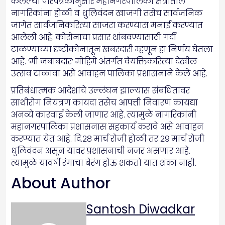
केलेल्या परिपत्रकानुसार महानगरपालिका क्षेत्रातील
नागरिकांना होळी व धुलिवंदन खाजगी तसेच सार्वजनिक
जागेत सार्वजनिकरित्या साजरा करण्यास मनाई करण्यात
आलेली आहे. कोरोनाचा प्रसार थांबवण्यासाठी गर्दी
टाळण्याच्या दृष्टीकोनातून खबरदारी म्हणून हा निर्णय घेतला
आहे. ‘मी जबाबदार’ मोहिमे अंतर्गत वैयक्तिकरित्या देखील
उत्सव टाळावा असे आवाहन पालिका प्रशासनाने केले आहे.
प्रतिबंधात्मक आदेशांचे उल्लंघन झाल्यास संबंधितांवर
साथीरोग नियंत्रण कायदा तसेच आपत्ती निवारण कायद्या
अनव्ये कारवाई केली जाणार आहे. त्यामुळे नागरिकांनी
महानगरपालिका प्रशासनास सहकार्य करावे असे आवाहन
करण्यात येत आहे. दि.२८ मार्च रोजी होळी तर २९ मार्च रोजी
धुलिवंदन असून यावर प्रशासनाची नजर असणार आहे.
त्यामुळे यावर्षी रंगाचा बेरंग होऊ शकतो यात शंका नाही.
About Author
Santosh Diwadkar