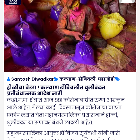
2021
Santosh Diwadkar
कल्याण-डोंबिवली
,
घडामोडी
होळीचा बेरंग ! कल्याण डोंबिवलीत धुलीवंदन
प्रतीबंधात्मक आदेश जारी
क.डों.म.पा. क्षेत्रात आज ८८१ कोरोनाबाधीत रुग्ण आढळून
आले आहेत. गेल्या काही दिवसांपासून कोरोनाचा वाढता
प्रकोप लक्षात घेता महानगरपालिका प्रशासनाने होळी,
धुलीवंदन या सणांवर बंधने लादली आहेत.
महानगरपालिका आयुक्त डॉ.विजय सूर्यवंशी यांनी जारी