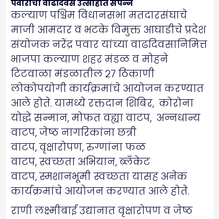
पवारांचा वाढदिवस उत्साहात संपन्न
कल्याण पश्चिम विधानसभा मतदारसंघाचे
माजी आमदार व भटके विमुक्त आघाडीचे प्रदेश
संयोजक नरेंद्र पवार यांच्या वाढदिवसानिमित्त
भाजपा कल्याण शहर मंडळ व मोहने
टिटवाळा मंडळातील २७ ठिकाणी
लोकोपयोगी कार्यक्रमांचे आयोजन करण्यात
आले होते. यामध्ये रक्तदान शिबिर, कोरोना
योद्धे सन्मान, मोफत वह्या वाटप, अन्नधान्य
वाटप, जेष्ठ नागरिकांना छत्री
वाटप, वृक्षारोपण, रुग्णांना फळ
वाटप, स्वच्छता अभियान, ब्लॅंकेट
वाटप, स्मशानभूमी स्वच्छता यासह अनेक
कार्यक्रमांचे आयोजन करण्यात आले होते.
राणी लक्ष्मीबाई उद्यानात वृक्षारोपण व जेष्ठ