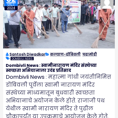
OCT
2024
Santosh Diwadkar
कल्याण-डोंबिवली
,
घडामोडी
DOMBIVLI NEWS
Dombivli News : स्वामीनारायण मंदिर संस्थेच्या
स्वच्छता अभियानाला उदंड प्रतिसाद
Dombivli News
: महात्मा गांधी जयंतीनिमित्त
डोंबिवली पूर्वेला स्वामी नारायण मंदिर
संस्थेच्या माध्यमातून बुधवारी स्वच्छता
अभियानाचे अयोजन केले होते. राजाजी पथ
येथील स्वामी नारायण मंदिर ते पुढील
चौकापर्यंत या उपक्रमाचे आयोजन केले होते.