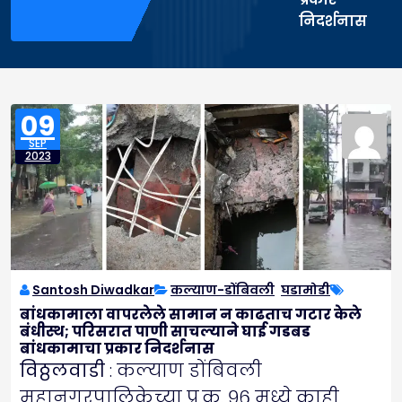
निदर्शनास
09
SEP
2023
Santosh Diwadkar
कल्याण-डोंबिवली
,
घडामोडी
बांधकामाला वापरलेले सामान न काढताच गटार केले
बंधीस्थ; परिसरात पाणी साचल्याने घाई गडबड
बांधकामाचा प्रकार निदर्शनास
विठ्ठलवाडी
: कल्याण डोंबिवली
महानगरपालिकेच्या प्र.क्र. ९६ मध्ये काही