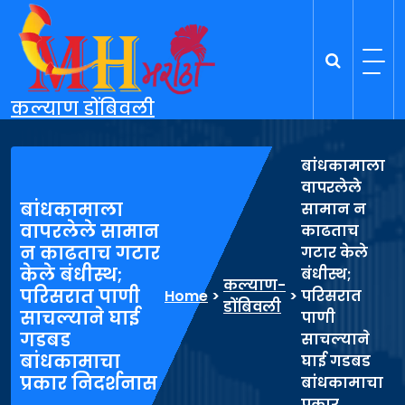
Skip
to
content
कल्याण डोंबिवली
बांधकामाला
वापरलेले
बांधकामाला
सामान न
वापरलेले सामान
काढताच
न काढताच गटार
गटार केले
केले बंधीस्थ;
बंधीस्थ;
कल्याण-
परिसरात पाणी
Home
>
>
परिसरात
डोंबिवली
साचल्याने घाई
पाणी
गडबड
साचल्याने
बांधकामाचा
घाई गडबड
प्रकार निदर्शनास
बांधकामाचा
प्रकार