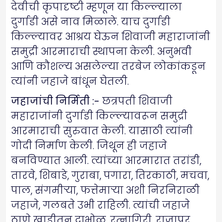
देवीची कृपादृष्टी म्हणून या किल्ल्याला
दुर्गाडी असे नाव मिळाले. याच दुर्गाडी
किल्ल्यावर आश्रय घेऊन शिवाजी महाराजांनी
समुद्री आरमाराची स्थापना केली. अनुभवी
आणि कौशल्य असलेल्या तरबेज लोकांकडून
त्यांनी जहाजे बांधून घेतली.
जहाजांची निर्मिती :-
छत्रपती शिवाजी
महाराजांनी दुर्गाडी किल्ल्यावरून समुद्री
आरमाराची सुरुवात केली. यासाठी त्यांनी
गोदी निर्माण केली. जिथून ही जहाजे
बनविण्यात आली. त्यांच्या आरमारात तरांडी,
तारवे, शिबाडे, गुराबा, पगारा, तिरकाठी, मचवा,
पाल, संगमीऱ्या, फत्तेमाऱ्या अशी निरनिराळी
जहाजे, गलबते उभी राहिली. त्यांची जहाजे
ठाणे खाडीतून दाभोळ, रत्नागिरी, राजापूर