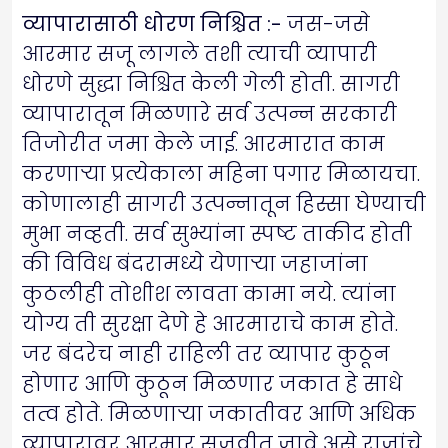
व्यापारासाठी धोरण निश्चित :-
जस-जसे
आरमार सजू लागले तशी त्याची व्यापारी
धोरणे सुद्धा निश्चित केली गेली होती. सागरी
व्यापारातून मिळणारे सर्व उत्पन्न सरकारी
तिजोरीत जमा केले जाई. आरमारात काम
करणाऱ्या प्रत्येकाला महिना पगार मिळायचा.
कोणालाही सागरी उत्पन्नातून हिस्सा घेण्याची
मुभा नव्हती. सर्व सुभ्यांना स्पष्ट ताकीद होती
की विविध बंदरामध्ये येणाऱ्या जहाजांना
कुठलीही तोशीश लावता कामा नये. त्यांना
योग्य ती सुरक्षा देणे हे आरमाराचे काम होते.
जर बंदरेच नाही राहिली तर व्यापार कुठून
होणार आणि कुठून मिळणार जकात हे साधे
तत्व होते. मिळणाऱ्या जकातीवर आणि अधिक
व्यापारावर आरमार सजवीत जावे असे राजांचे