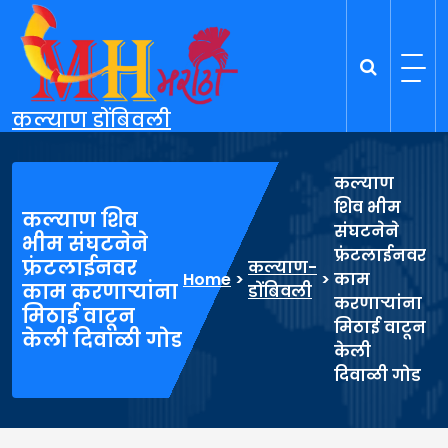
Skip
to
content
कल्याण डोंबिवली
कल्याण
शिव भीम
कल्याण शिव
संघटनेने
भीम संघटनेने
फ्रंटलाईनवर
फ्रंटलाईनवर
कल्याण-
Home
>
>
काम
काम करणाऱ्यांना
डोंबिवली
करणाऱ्यांना
मिठाई वाटून
मिठाई वाटून
केली दिवाळी गोड
केली
दिवाळी गोड