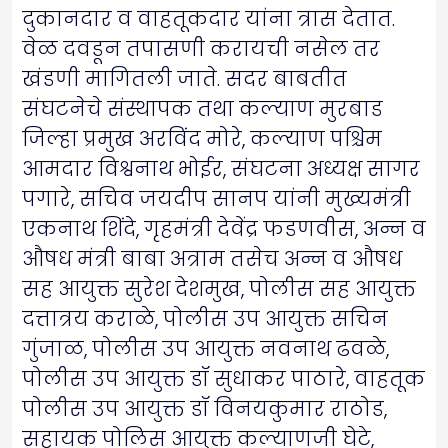
दुकानदार व वाहतूकदार यांना त्रास देतात.
वेळ दवडून तपासणी करायची नसेल तर
खंडणी मागितली जाते. सदर बाबतीत
संघटनेचे संस्थापक तथा कल्याण मुरबाड
जिल्हा प्रमुख अरविंद मोरे, कल्याण पश्चिम
आमदार विश्वनाथ भोईर, संघटना अध्यक्ष सागर
पगारे, सचिव जयदीप सानप यांनी मुख्यमंत्री
एकनाथ शिंदे, गृहमंत्री देवेंद्र फडणवीस, अन्न व
औषध मंत्री बाबा अत्राम तसेच अन्न व औषध
सह आयुक्त सुरेश देशमुख, पोलीस सह आयुक्त
दत्तात्रय कराळे, पोलीस उप आयुक्त सचिन
गुंजाळ, पोलीस उप आयुक्त नवनाथ ढवळे,
पोलीस उप आयुक्त डॉ सुधाकर पाठारे, वाहतूक
पोलीस उप आयुक्त डॉ विनयकुमार राठोड,
सहायक पोलिस आयुक्त कल्याणजी घेटे,