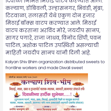
दिवाळी निमित मिठाई वाटप करण्यात आली.
कल्याण, डोंबिवली, उल्हासनगर, भिवंडी, मुंब्रा,
टिटवाळा, तलासरी येथे एकुण दोन हजार
मिठाई बॉक्स वाटप करण्यात आले. मिठाई
वाटप करताना अरविंद मोरे, जयदीप सानप,
सागर पगारे, राजा जाधव, विनोद शिंपी, पवन
पाटिल, अशोक पाटिल उपस्थिती असल्याची
माहिती जयदीप सानप यांनी दिली आहे.
Kalyan Shiv Bhim organization distributed sweets to
frontline workers and made Diwali sweet