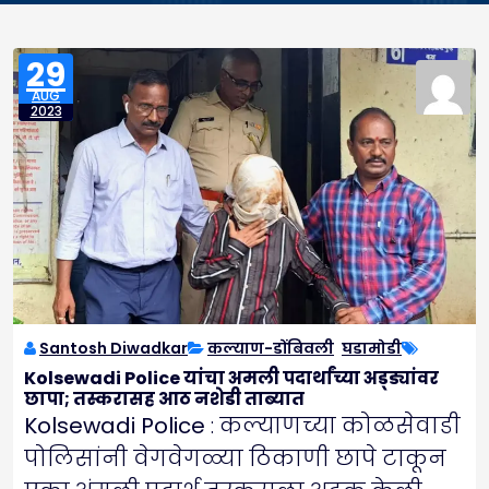
29
AUG
2023
Santosh Diwadkar
कल्याण-डोंबिवली
,
घडामोडी
Kolsewadi Police यांचा अमली पदार्थांच्या अड्ड्यांवर
छापा; तस्करासह आठ नशेडी ताब्यात
Kolsewadi Police
: कल्याणच्या कोळसेवाडी
पोलिसांनी वेगवेगळ्या ठिकाणी छापे टाकून