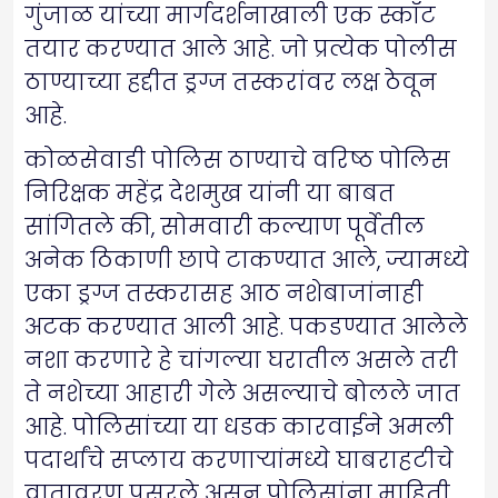
गुंजाळ यांच्या मार्गदर्शनाखाली एक स्कॉट
तयार करण्यात आले आहे. जो प्रत्येक पोलीस
ठाण्याच्या हद्दीत ड्रग्ज तस्करांवर लक्ष ठेवून
आहे.
कोळसेवाडी पोलिस ठाण्याचे वरिष्ठ पोलिस
निरिक्षक महेंद्र देशमुख यांनी या बाबत
सांगितले की, सोमवारी कल्याण पूर्वेतील
अनेक ठिकाणी छापे टाकण्यात आले, ज्यामध्ये
एका ड्रग्ज तस्करासह आठ नशेबाजांनाही
अटक करण्यात आली आहे. पकडण्यात आलेले
नशा करणारे हे चांगल्या घरातील असले तरी
ते नशेच्या आहारी गेले असल्याचे बोलले जात
आहे. पोलिसांच्या या धडक कारवाईने अमली
पदार्थांचे सप्लाय करणाऱ्यांमध्ये घाबराहटीचे
वातावरण पसरले असून पोलिसांना माहिती