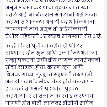
एका अंमली पदार्थ तस्कराला अटक केली
असून ८ नशा करणाऱ्या युवकांना ताब्यात
घेतले आहे. नानिकराम मंगलानी असे अटक
करण्यात आलेल्या अमली पदार्थ विकणाऱ्या
व्यापाऱ्याचे नाव असून तो खडेगोळवली
येथील रहिवासी असल्याचं सांगण्यात येत आहे.
काही दिवसांपूर्वी कोळसेवाडी पोलिस
ठाण्यावर दोन खून आणि एक विनयभंगाच्या
गुन्ह्याप्रकरणी सर्वपक्षीय जागृक नागरीकांनी
मोर्चा काढला होता. कारण खून आणि
विनयभंगाच्या गुन्ह्यात सहभागी तरुणांनी
अंमली पदार्थांचे सेवन केले होते. कल्याण-
डोंबिवलीत अमली पदार्थाचा पुरवठा
करणाऱ्यांवर सातत्याने कारवाई करण्याची
मागणी होत होती. त्यानंतर डीसीपी सचिन