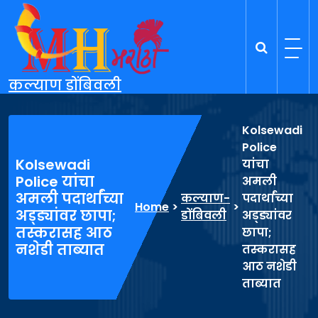
Skip
to
content
कल्याण डोंबिवली
Kolsewadi
Police
Kolsewadi
यांचा
Police यांचा
अमली
अमली पदार्थांच्या
कल्याण-
पदार्थांच्या
Home
>
>
अड्ड्यांवर छापा;
डोंबिवली
अड्ड्यांवर
तस्करासह आठ
छापा;
नशेडी ताब्यात
तस्करासह
आठ नशेडी
ताब्यात