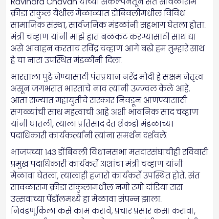
Ravindra Chavan यांच्या संकल्पनेतून संत सावळाराम
क्रीडा संकुल येथील मेळाव्यात डोंबिवलीमधील विविध
सामाजिक संस्था, सार्वजनिक मंडळांनी सहभाग घेतला होता.
मंत्री चव्हाण यांनी माझे हात बळकट करण्यासाठी साथ द्या
असे आवाहन करताच रविंद्र चव्हाण आगे बढो हम तुम्हारे साथ
है चा नारा उपस्थित मंडळींनी दिला.
भारताला पुढे नेण्यासाठी पंतप्रधान नरेंद्र मोदी हे सक्षम नेतृत्व
असून जगभरात भारताचे नाव त्यांनी उज्ज्वल केले आहे.
आता राज्यात महायुतीचे सरकार निवडून आणण्यासाठी
सगळ्यांची साथ महत्वाची आहे अशी भावनिक साद चव्हाण
यांनी घातली, त्याला प्रतिसाद देत शेकडो मंडळाच्या
पदाधिकारी कार्यकर्त्यांनी त्यांना समर्थन दर्शवले.
भाजपच्या १४३ डोंबिवली विधानसभा मतदारसंघाचीही रविवारी
प्रमुख पदाधिकारी कार्यकर्ते अशांचा मंत्री चव्हाण यांनी
मेळावा घेतला, त्यालाही हजारो कार्यकर्ते उपस्थित होते. संत
सावळाराम क्रीडा संकुलामधील नमो रमो दांडिया रास
उत्सवाच्या पेंडॉलमध्ये हा मेळावा संपन्न झाला.
निवडणूकिला कसे काम करावे, प्रचार प्रसार कसा करावा,