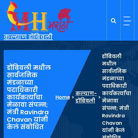
Skip
to
content
कल्याण डोंबिवली
डोंबिवली
मधील
डोंबिवली मधील
सार्वजनिक
सार्वजनिक
मंडळाच्या
मंडळाच्या
पदाधिकारी
पदाधिकारी
कल्याण-
कार्यकर्त्यांचा
कार्यकर्त्यांचा
Home
>
>
डोंबिवली
मेळावा
मेळावा संपन्न;
संपन्न; मंत्री
मंत्री Ravindra
Ravindra
Chavan यांनी
Chavan
केलं संबोधित
यांनी केलं
संबोधित