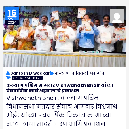
16
OCT
2024
Santosh Diwadkar
कल्याण-डोंबिवली
,
घडामोडी
VISHWANATH BHOIR
कल्याण पश्चिम आमदार Vishwanath Bhoir यांच्या
पंचवार्षिक कार्य अहवालाचे प्रकाशन
Vishwanath Bhoir
: कल्याण पश्चिम
विधानसभा मतदार संघाचे आमदार विश्वनाथ
भोईर यांच्या पंचवार्षिक विकास कामांच्या
अहवालाचा सादरीकरण आणि प्रकाशन