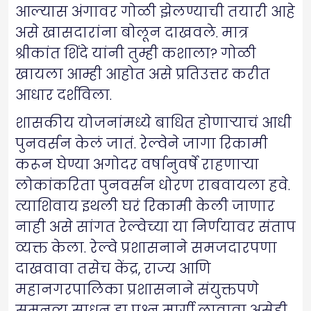
आल्यास अंगावर गोळी झेलण्याची तयारी आहे
असे खासदारांना बोलून दाखवले. मात्र
श्रीकांत शिंदे यांनी तुम्ही कशाला? गोळी
खायला आम्ही आहोत असे प्रतिउत्तर करीत
आधार दर्शविला.
शासकीय योजनांमध्ये बाधित होणाऱ्याचं आधी
पुनवर्सन केलं जातं. रेल्वेने जागा रिकामी
करून घेण्या अगोदर वर्षानुवर्षे राहणाऱ्या
लोकांकरिता पुनवर्सन धोरण राबवायला हवे.
त्याशिवाय इथली घरं रिकामी केली जाणार
नाही असे सांगत रेल्वेच्या या निर्णयावर संताप
व्यक्त केला. रेल्वे प्रशासनाने समजदारपणा
दाखवावा तसेच केंद्र, राज्य आणि
महानगरपालिका प्रशासनाने संयुक्तपणे
समनव्य साधून हा प्रश्न मार्गी लावावा असेही