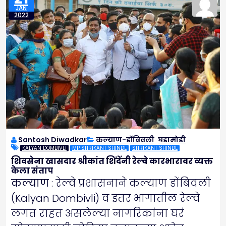
JAN
2022
Santosh Diwadkar
कल्याण-डोंबिवली
,
घडामोडी
KALYAN DOMBIVLI
MP SHRIKANT SHINDE
SHRIKANT SHINDE
शिवसेना खासदार श्रीकांत शिंदेंनी रेल्वे कारभारावर व्यक्त
केला संताप
कल्याण
: रेल्वे प्रशासनाने कल्याण डोंबिवली
(Kalyan Dombivli) व इतर भागातील रेल्वे
लगत राहत असलेल्या नागरिकांना घरं