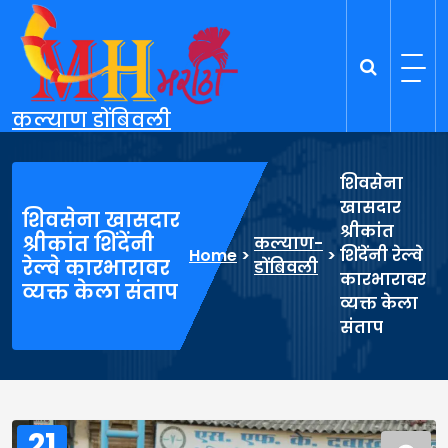
Skip
to
content
कल्याण डोंबिवली
शिवसेना
खासदार
शिवसेना खासदार
श्रीकांत
श्रीकांत शिंदेंनी
कल्याण-
Home
>
>
शिंदेंनी रेल्वे
रेल्वे कारभारावर
डोंबिवली
कारभारावर
व्यक्त केला संताप
व्यक्त केला
संताप
21