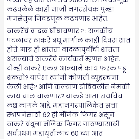
नव्या चेहऱ्यात मनसेचे २०१० साली निवडणूक
लढवलेले काही माजी नगरसेवक पुन्हा
मनसेतून निवडणूक लढवणार आहेत.
ठाकरेंचं वादळ घोंघावणार
? : राजकीय
पटलावर ठाकरे बंधू मागील काही दिवस शांत
होते. मात्र ही शांतता वादळापूर्वीची शांतता
असल्याचे ठाकरेंचे कार्यकर्ते म्हणत आहेत.
दोन्ही ठाकरे एकत्र आल्याने काय फरक पडू
शकतो? यापेक्षा त्यांनी कोणती व्यूहरचना
केली आहे? आणि कल्याण डोंबिवलीत नेमकी
काय चाल चालणार? याकडे आता सर्वांचेच
लक्ष लागले आहे. महानगरपालिकेत सत्ता
स्थापनेसाठी ६२ ही मॅजिक फिगर असून
ठाकरे बंधूना मॅजिक फिगर गाठण्यासाठी
सर्वप्रथम महायुतीलाच ६० च्या आत