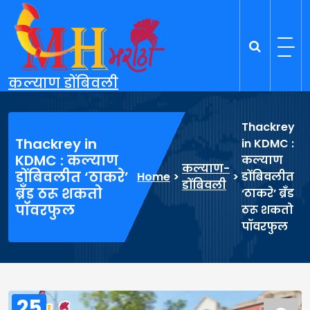
Skip
to
content
कल्याण डोंबिवली
Thackrey
Thackrey in
in KDMC :
KDMC : कल्याण
कल्याण
कल्याण-
डोंबिवलीत ‘ठाकरे’
Home
>
>
डोंबिवलीत
डोंबिवली
ब्रँड ठरू शकतो
‘ठाकरे’ ब्रँड
पॉवरफुल
ठरू शकतो
पॉवरफुल
25