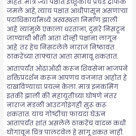
आहेत. मात्र ज्या पक्षात इच्छूकांचे प्रचंड ट्रॅफिक
जमले आहे, त्याच पक्षात आधीपासून असणाऱ्या
पदाधिकार्यांमध्ये अस्वस्थता निर्माण झाली
आहे. त्यामुळे एकाला धरताना, दुसरे निसटून
जाण्याची भीती आता दोन्ही पक्षांना लागून
आहे. तर हेच निसटलेले नाराज निष्ठावंत
ठाकरेंच्या ताफ्यात आता सामावू शकतात.
आतापर्यंत ओढाओढी करून शिवसेना भाजपने
शक्तिप्रदर्शन करून आपणच वजनात आहोत हे
दाखविण्याचा प्रयत्न केला. मात्र इनकमिंग
इतकी झाली की महायुतीच्या घोषणे नंतर
नाराज मंडळी आउटगोइंगही सुरू करू
शकतात. याच गोष्टीचा फायदा घेऊन
आतापर्यंत शांत असलेले ठाकरेंचं वादळ कधी
घोंगावून चित्र पालटवेल हे सांगू शकत नाही.