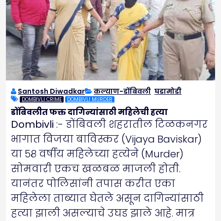
Santosh Diwadkar
कल्याण-डोंबिवली
,
घडामोडी
DOMBIVLI CRIME
DOMBIVLI MURDER
डोंबिवलीत फक्त दागिन्यांसाठी महिलेची हत्या
Dombivli
:- डोंबिवली शहरातील टिळकनगर
भागात विजया बाविस्कर (Vijaya Baviskar)
या ५८ वर्षीय महिलेच्या हत्येने (Murder)
सोमवारी एकच खळबळ माजली होती.
यानंतर पोलिसांनी तपास करीत एका
महिलेला ताब्यात घेतले असून दागिन्यांसाठी
हत्या झाली असल्याचे उघड झाले आहे. मात्र