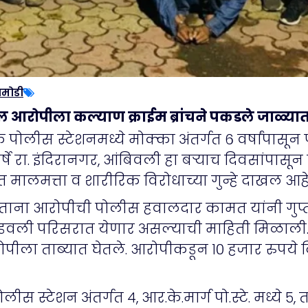
ामोडी
ातील आरोपीला कल्याण क्राईम ब्रांचने पकडले जाळ्या
क पोलीस स्टेशनमध्ये मोक्का अंतर्गत ६ वर्षांपा
्षे रा. इंदिरानगर, आंबिवली हा बर्‍याच दिवसांपास
त मालमत्ता व शारीरिक विरोधाच्या गुन्हे दाखल आह
ताना आरोपीची पोलीस हवालदार कामत यांनी गुप्त
डवली परिसरात येणार असल्याची माहिती मिळाली. 
ोपीला ताब्यात घेतले. आरोपीकडून १० हजार रुपय
स्टेशन अंतर्गत ४, आर.के.मार्ग पो.स्टे. मध्ये 