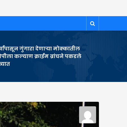
्षांपासून गुंगारा देणाऱ्या मोक्कातील
पीला कल्याण क्राईम ब्रांचने पकडले
्यात