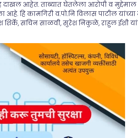
 गुन्हे दाखल आहेत. ताब्यात घेतलेला आरोपी व मुद्द
 आहे. हि कामगिरी व.पो.नि विलास पाटील यांच्या 
र्के, सचिन साळवी, सुरेश निकुळे, राहुल ईशी यां