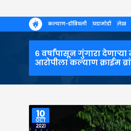
कल्याण-डोंबिवली
घडामोडी
लेख
६ वर्षांपासून गुंगारा देणाऱ्
आरोपीला कल्याण क्राईम ब्र
10
OCT
2021