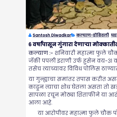
Santosh Diwadkar
कल्याण-डोंबिवली
,
घड
६ वर्षांपासून गुंगारा देणाऱ्या मोक्क
कल्याण :-
शनिवारी महात्मा फुले चौ
जॅकी पपली इराणी उर्फ हुसेन वय-३१ वर
तसेच त्याच्यावर विविध पोलिस ठाण्या
या गुन्ह्याचा समांतर तपास करीत अस
काढून त्याचा शोध घेतला असता तो ख
सापळा रचून मोठ्या शिताफीने या आर
आला आहे.
या आरोपीवर महात्मा फुले चौक पोलीस 