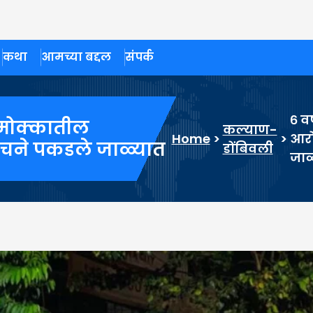
कथा
आमच्या बद्दल
संपर्क
६ वर
या मोक्कातील
कल्याण-
Home
>
>
आरो
ांचने पकडले जाळ्यात
डोंबिवली
जाळ