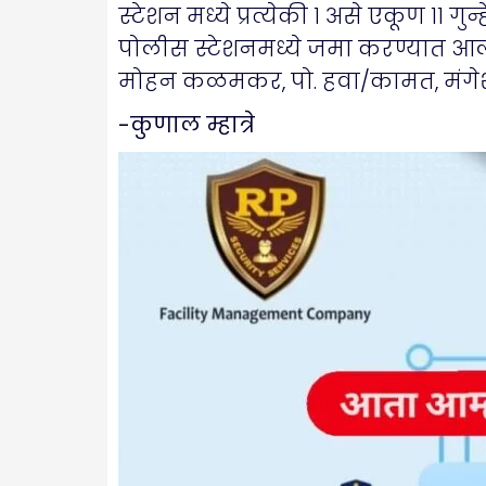
स्टेशन मध्ये प्रत्येकी १ असे एकूण ११
पोलीस स्टेशनमध्ये जमा करण्यात आला
मोहन कळमकर, पो. हवा/कामत, मंगेश शि
-कुणाल म्हात्रे